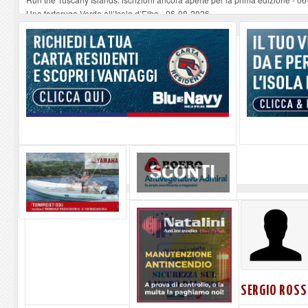
Una tartaruga Verde all’Isola d’Elba
-
06-08-2026
Furgone in fiamme a Capoliveri, illeso il conducente
-
06-08-2026
Campo: chiusura della biblioteca comunale in occasione del Santo Patrono
A Carpani si apre la Festa di Liberazione: il programma della prima serata
SERGIO ROSS