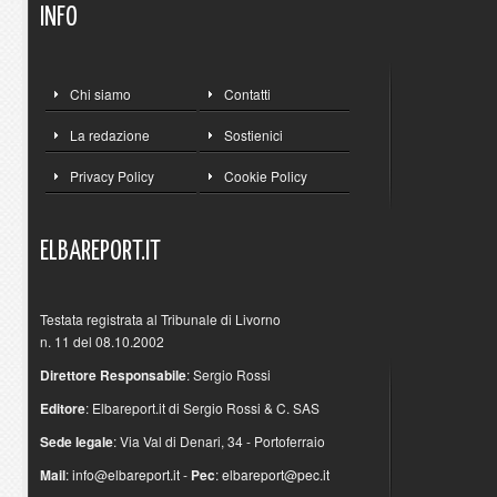
INFO
Chi siamo
Contatti
La redazione
Sostienici
Privacy Policy
Cookie Policy
ELBAREPORT.IT
Testata registrata al Tribunale di Livorno
n. 11 del 08.10.2002
Direttore Responsabile
: Sergio Rossi
Editore
: Elbareport.it di Sergio Rossi & C. SAS
Sede legale
: Via Val di Denari, 34 - Portoferraio
Mail
:
info@elbareport.it
-
Pec
:
elbareport@pec.it