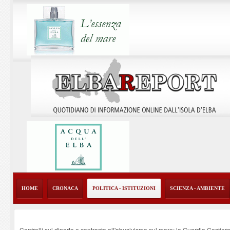
HOME
CRONACA
POLITICA - ISTITUZIONI
SCIENZA - AMBIENTE
Controlli sul diporto e contrasto all'abusivismo sul mare: la Guardia Costier