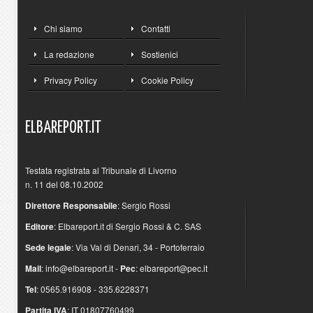
Chi siamo
Contatti
La redazione
Sostienici
Privacy Policy
Cookie Policy
ELBAREPORT.IT
Testata registrata al Tribunale di Livorno
n. 11 del 08.10.2002
Direttore Responsabile
: Sergio Rossi
Editore
: Elbareport.it di Sergio Rossi & C. SAS
Sede legale
: Via Val di Denari, 34 - Portoferraio
Mail
:
info@elbareport.it
-
Pec
:
elbareport@pec.it
Tel
: 0565.916908 - 335.6228371
Partita IVA
: IT 01807760499