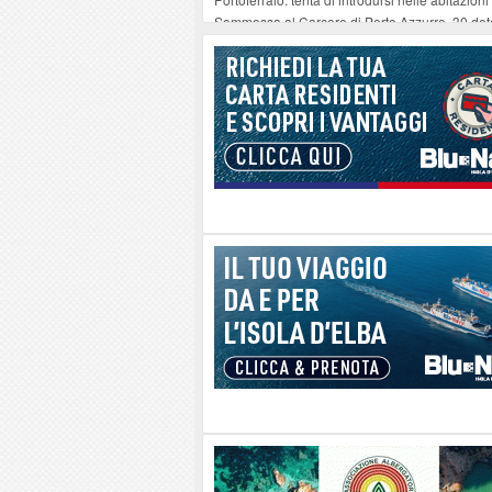
Sommossa al Carcere di Porto Azzurro, 30 dete
“Diamanti all’Inferno nell’infinito” e il teatro 
Mola ripulita dagli scout Agesci della Valsusa
La grave carenza di medici Usmaf sta creando no