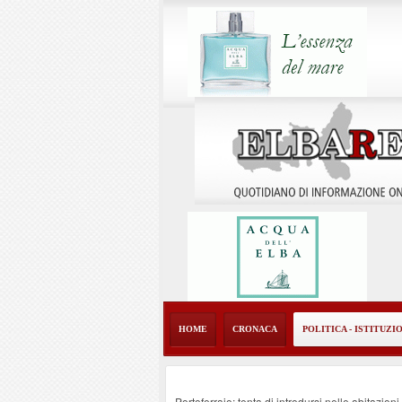
HOME
CRONACA
POLITICA - ISTITUZI
Portoferraio: tenta di introdursi nelle abitazion