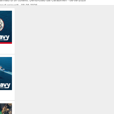
nuti coinvolti
-
08-08-2026
come esercizio del dubbio
-
08-08-2026
 e Legambiente
-
08-08-2026
tevoli disagi ai lavoratori marittimi e alle aziende
-
08-08-2026