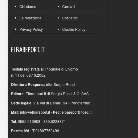
Chi siamo
Contatti
La redazione
Sostienici
Privacy Policy
Cookie Policy
ELBAREPORT.IT
Testata registrata al Tribunale di Livorno
n. 11 del 08.10.2002
Direttore Responsabile
: Sergio Rossi
Editore
: Elbareport.it di Sergio Rossi & C. SAS
Sede legale
: Via Val di Denari, 34 - Portoferraio
Mail
:
info@elbareport.it
-
Pec
:
elbareport@pec.it
Tel
: 0565.916908 - 335.6228371
Partita IVA
: IT 01807760499