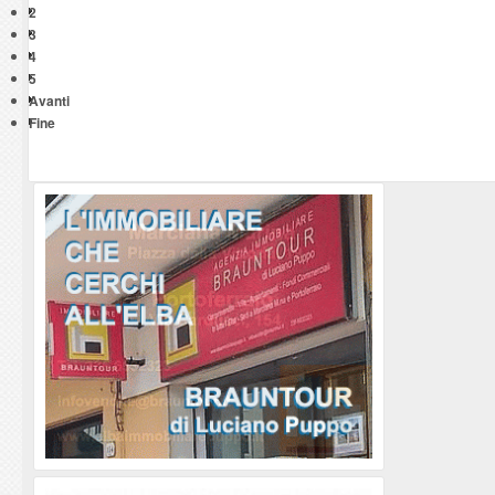
2
3
4
5
Avanti
Fine