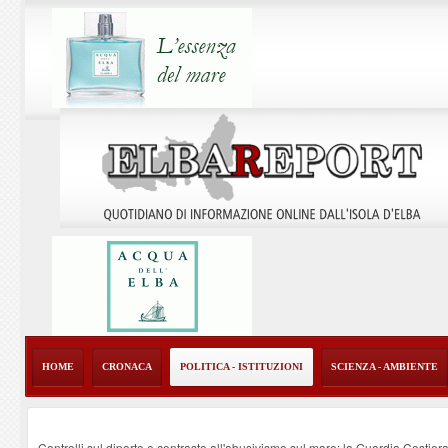
HOME
CRONACA
POLITICA - ISTITUZIONI
SCIENZA - AMBIENTE
Controlli sul diporto e contrasto all'abusivismo sul mare: la Guardia Costier