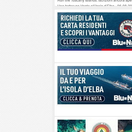
Una tartaruga Verde all’Isola d’Elba
-
06-08-2
Furgone in fiamme a Capoliveri, illeso il cond
Campo: chiusura della biblioteca comunale in
A Carpani si apre la Festa di Liberazione: il 