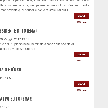
te portati a pensar male; a vedere i pericoli anche laddove non ci
sulla concorrenza che, nel parere espresso lo scorso anno sulla
r, paventa quei pericoli e non ci fa stare tranquilli.
LEGGI
TUTTO...
ESIDENTE DI TOREMAR
 09 Maggio 2012 19:35
nente del PD piombinese, nominato a capo della società di
uisita da Vincenzo Onorato
LEGGI
TUTTO...
NZIO È D'ORO
012 14:53
LEGGI
TUTTO...
ATIVI SU TOREMAR
2 00:45