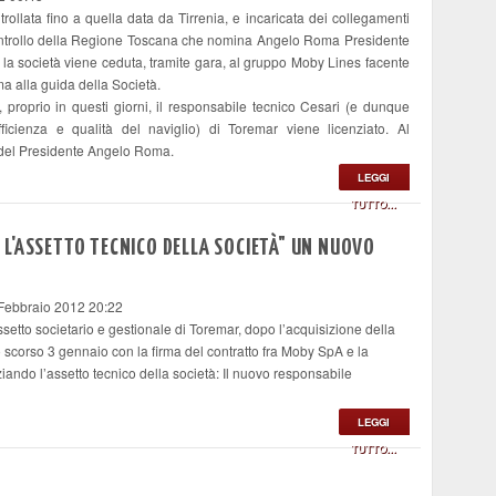
llata fino a quella data da Tirrenia, e incaricata dei collegamenti
l controllo della Regione Toscana che nomina Angelo Roma Presidente
la società viene ceduta, tramite gara, al gruppo Moby Lines facente
a alla guida della Società.
 proprio in questi giorni, il responsabile tecnico Cesari (e dunque
ficienza e qualità del naviglio) di Toremar viene licenziato. Al
 del Presidente Angelo Roma.
LEGGI
TUTTO...
L'ASSETTO TECNICO DELLA SOCIETÀ" UN NUOVO
 Febbraio 2012 20:22
setto societario e gestionale di Toremar, dopo l’acquisizione della
 scorso 3 gennaio con la firma del contratto fra Moby SpA e la
iando l’assetto tecnico della società: Il nuovo responsabile
LEGGI
TUTTO...