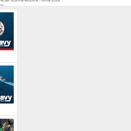
026
ucente
-
06-08-2026
 occasione del Santo Patrono
-
06-08-2026
programma della prima serata
-
06-08-2026