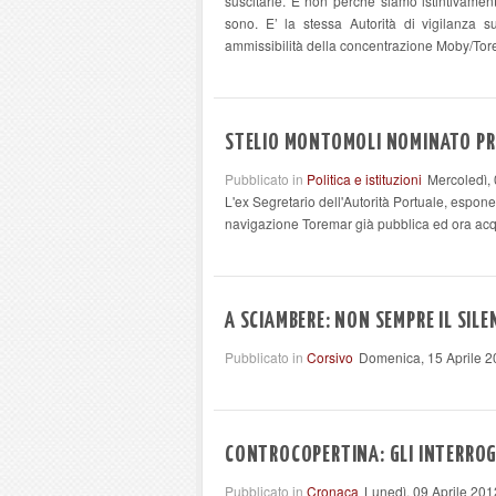
suscitarle. E non perché siamo istintivamen
sono. E’ la stessa Autorità di vigilanza 
ammissibilità della concentrazione Moby/Torema
STELIO MONTOMOLI NOMINATO PR
Pubblicato in
Politica e istituzioni
Mercoledì,
L'ex Segretario dell'Autorità Portuale, espo
navigazione Toremar già pubblica ed ora acq
A SCIAMBERE: NON SEMPRE IL SILE
Pubblicato in
Corsivo
Domenica, 15 Aprile 2
CONTROCOPERTINA: GLI INTERROG
Pubblicato in
Cronaca
Lunedì, 09 Aprile 201