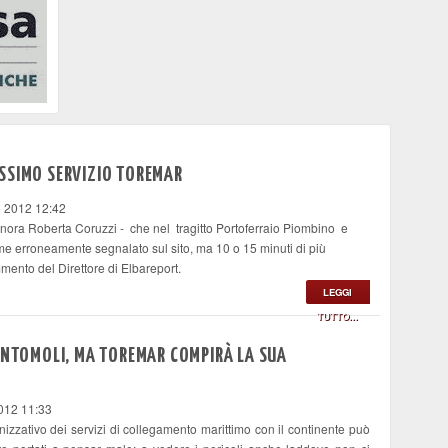
SSIMO SERVIZIO TOREMAR
 2012 12:42
ignora Roberta Coruzzi - che nel tragitto Portoferraio Piombino e
e erroneamente segnalato sul sito, ma 10 o 15 minuti di più
ento del Direttore di Elbareport.
LEGGI
TUTTO...
MONTOMOLI, MA TOREMAR COMPIRÀ LA SUA
012 11:33
izzativo dei servizi di collegamento marittimo con il continente può