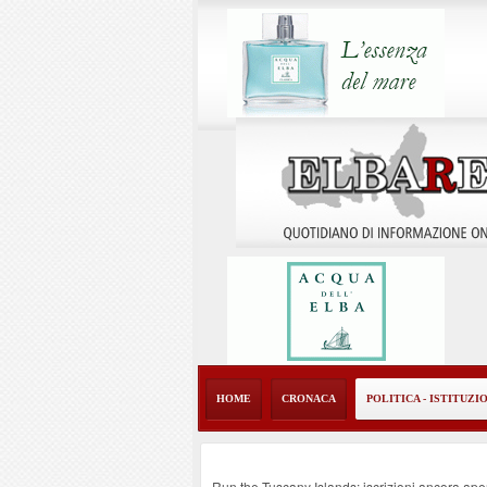
HOME
CRONACA
POLITICA - ISTITUZI
Run the Tuscany Islands: iscrizioni ancora ape