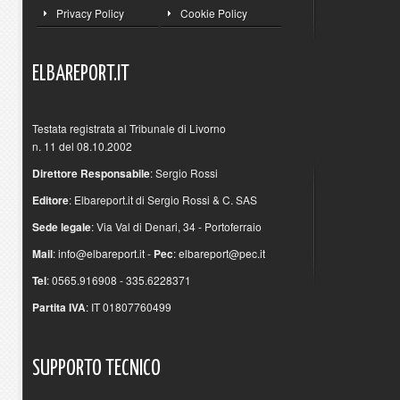
Privacy Policy
Cookie Policy
ELBAREPORT.IT
Testata registrata al Tribunale di Livorno
n. 11 del 08.10.2002
Direttore Responsabile
: Sergio Rossi
Editore
: Elbareport.it di Sergio Rossi & C. SAS
Sede legale
: Via Val di Denari, 34 - Portoferraio
Mail
:
info@elbareport.it
-
Pec
:
elbareport@pec.it
Tel
: 0565.916908 - 335.6228371
Partita IVA
: IT 01807760499
SUPPORTO
TECNICO