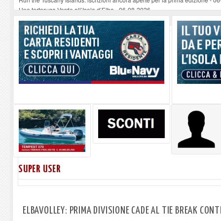
Una tartaruga Verde all’Isola d’Elba
-
06-08-2026
Furgone in fiamme a Capoliveri, illeso il conducente
-
06-08-2026
Campo: chiusura della biblioteca comunale in occasione del Santo Patrono
A Carpani si apre la Festa di Liberazione: il programma della prima serata
SUPER USER
ELBAVOLLEY: PRIMA DIVISIONE CADE AL TIE BREAK CONT