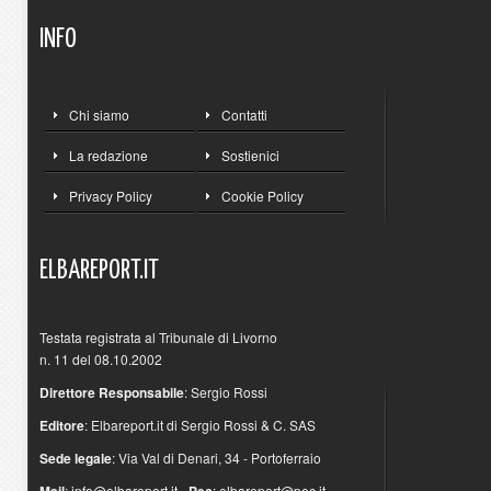
INFO
Chi siamo
Contatti
La redazione
Sostienici
Privacy Policy
Cookie Policy
ELBAREPORT.IT
Testata registrata al Tribunale di Livorno
n. 11 del 08.10.2002
Direttore Responsabile
: Sergio Rossi
Editore
: Elbareport.it di Sergio Rossi & C. SAS
Sede legale
: Via Val di Denari, 34 - Portoferraio
Mail
:
info@elbareport.it
-
Pec
:
elbareport@pec.it