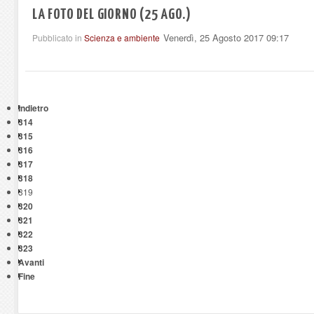
LA FOTO DEL GIORNO (25 AGO.)
Venerdì, 25 Agosto 2017 09:17
Pubblicato in
Scienza e ambiente
Indietro
314
315
316
317
318
319
320
321
322
323
Avanti
Fine