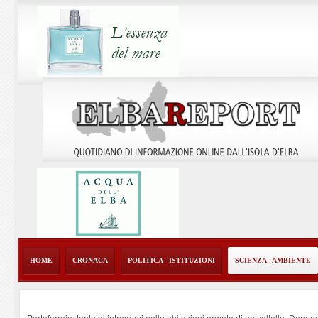
HOME
CRONACA
POLITICA - ISTITUZIONI
SCIENZA - AMBIENTE
Portoferraio: tenta di introdursi nelle abitazioni armato di un coltello. Denun