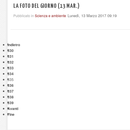
LA FOTO DEL GIORNO (13 MAR.)
Lunedì, 13 Marzo 2017 09:19
Pubblicato in
Scienza e ambiente
Indietro
330
331
332
333
334
335
336
337
338
339
Avanti
Fine