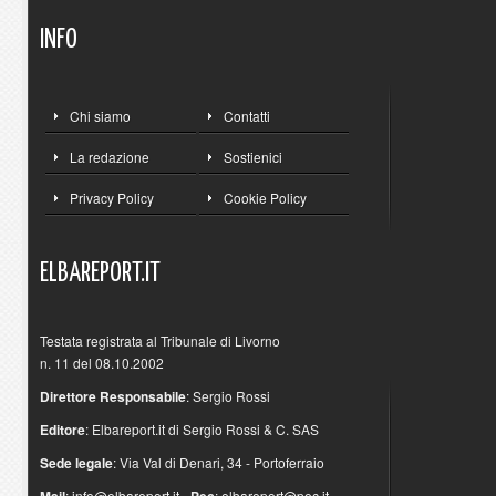
INFO
Chi siamo
Contatti
La redazione
Sostienici
Privacy Policy
Cookie Policy
ELBAREPORT.IT
Testata registrata al Tribunale di Livorno
n. 11 del 08.10.2002
Direttore Responsabile
: Sergio Rossi
Editore
: Elbareport.it di Sergio Rossi & C. SAS
Sede legale
: Via Val di Denari, 34 - Portoferraio
Mail
:
info@elbareport.it
-
Pec
:
elbareport@pec.it