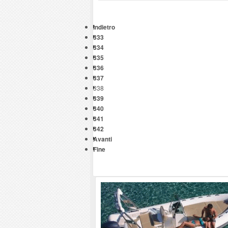
Indietro
333
334
335
336
337
338
339
340
341
342
Avanti
Fine