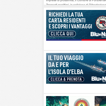
Trasporti marittimi, la petizione di Rifondazio
La Foto del Giorno (7 ago.)
-
07-08-2026
Run the Tuscany Islands: iscrizioni ancora ape
Una tartaruga Verde all’Isola d’Elba
-
06-08-2