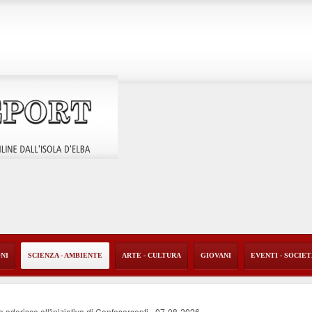
ONI
SCIENZA - AMBIENTE
ARTE - CULTURA
GIOVANI
EVENTI - SOCIE
 aderisce all'iniziativa di Confesercenti
-
07-08-2026