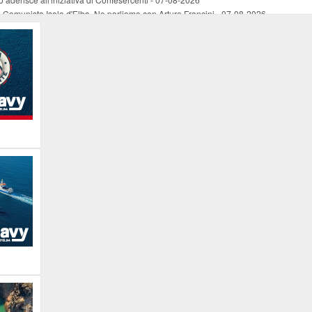
ne Comunista Isola d'Elba. Ne parliamo con Arturo Francini
-
07-08-2026
rte per la prima edizione
-
06-08-2026
026