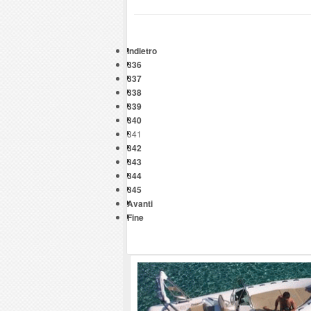
Indietro
336
337
338
339
340
341
342
343
344
345
Avanti
Fine