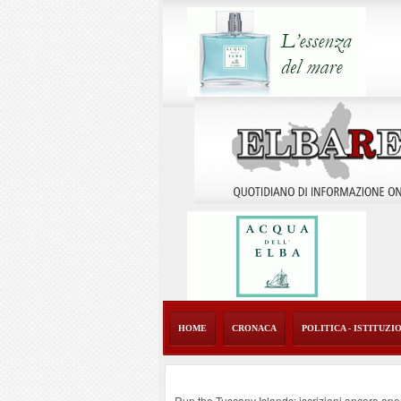
HOME
CRONACA
POLITICA - ISTITUZI
Run the Tuscany Islands: iscrizioni ancora ape