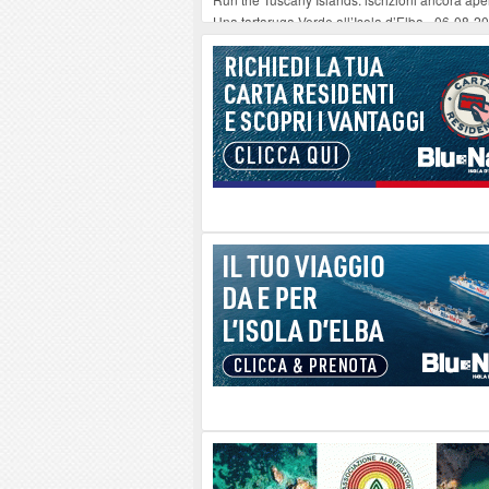
Una tartaruga Verde all’Isola d’Elba
-
06-08-2
Furgone in fiamme a Capoliveri, illeso il cond
Campo: chiusura della biblioteca comunale in
A Carpani si apre la Festa di Liberazione: il 