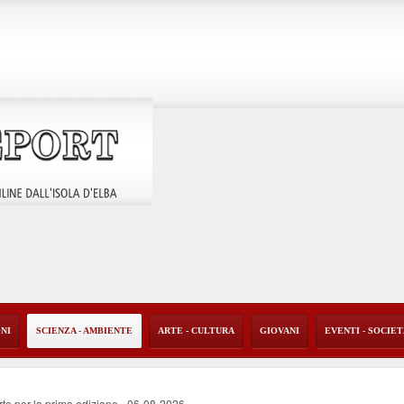
ONI
SCIENZA - AMBIENTE
ARTE - CULTURA
GIOVANI
EVENTI - SOCIE
rte per la prima edizione
-
06-08-2026