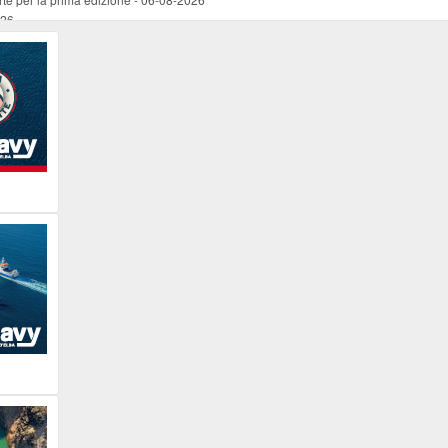
026
ucente
-
06-08-2026
 occasione del Santo Patrono
-
06-08-2026
programma della prima serata
-
06-08-2026