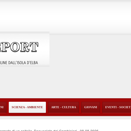
ONI
SCIENZA - AMBIENTE
ARTE - CULTURA
GIOVANI
EVENTI - SOCIE
i armato di un coltello. Denunciato dai Carabinieri
-
08-08-2026