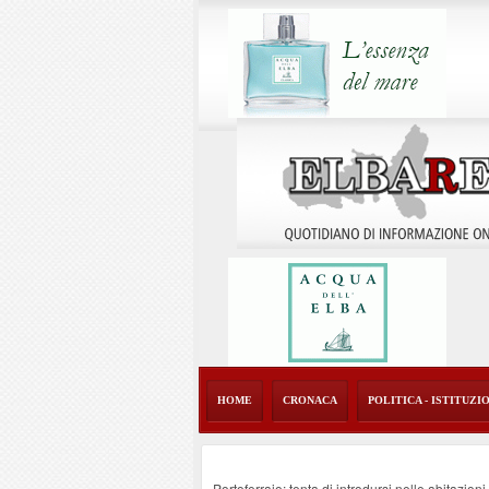
HOME
CRONACA
POLITICA - ISTITUZI
Portoferraio: tenta di introdursi nelle abitazion