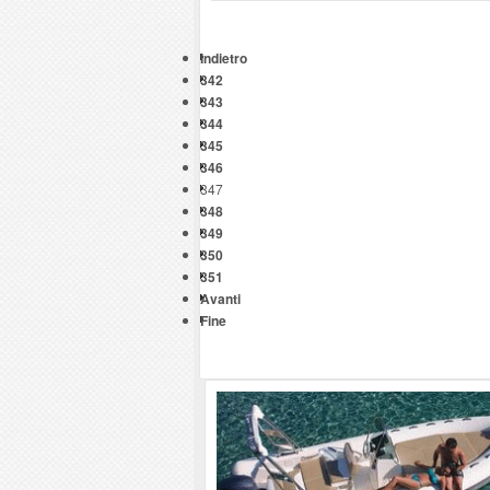
Indietro
342
343
344
345
346
347
348
349
350
351
Avanti
Fine