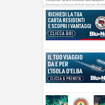
Sommossa al Carcere di Porto Azzurro, 30 dete
“Diamanti all’Inferno nell’infinito” e il teatro 
Mola ripulita dagli scout Agesci della Valsusa
La grave carenza di medici Usmaf sta creando no