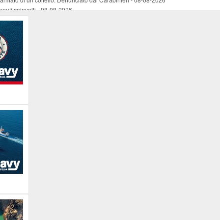
nuti coinvolti
-
08-08-2026
come esercizio del dubbio
-
08-08-2026
 e Legambiente
-
08-08-2026
tevoli disagi ai lavoratori marittimi e alle aziende
-
08-08-2026