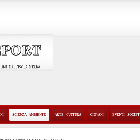
ONI
SCIENZA - AMBIENTE
ARTE - CULTURA
GIOVANI
EVENTI - SOCIE
rte per la prima edizione
-
06-08-2026