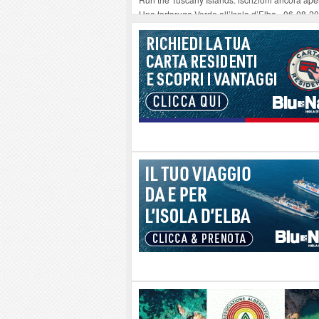
Una tartaruga Verde all’Isola d’Elba
-
06-08-2
Furgone in fiamme a Capoliveri, illeso il cond
Campo: chiusura della biblioteca comunale in
A Carpani si apre la Festa di Liberazione: il 