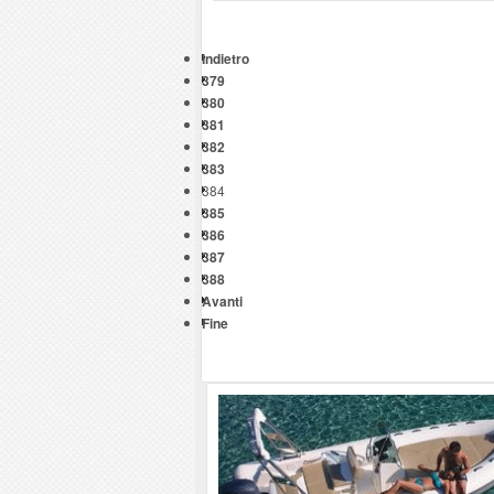
Indietro
379
380
381
382
383
384
385
386
387
388
Avanti
Fine