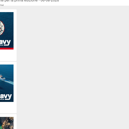
026
ucente
-
06-08-2026
 occasione del Santo Patrono
-
06-08-2026
programma della prima serata
-
06-08-2026