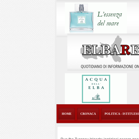
HOME
CRONACA
POLITICA - ISTITUZI
Run the Tuscany Islands: iscrizioni ancora ape