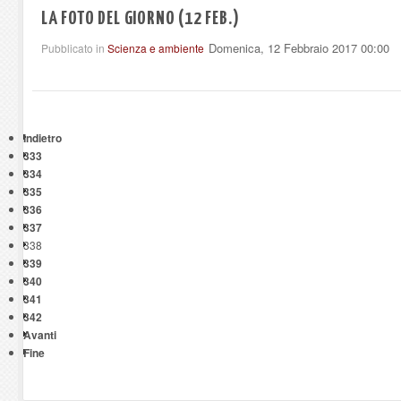
LA FOTO DEL GIORNO (12 FEB.)
Domenica, 12 Febbraio 2017 00:00
Pubblicato in
Scienza e ambiente
Indietro
333
334
335
336
337
338
339
340
341
342
Avanti
Fine