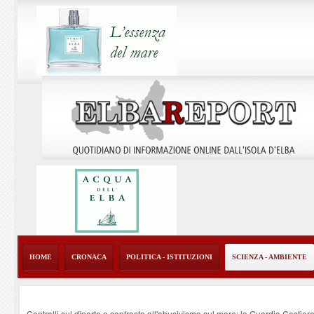
HOME
CRONACA
POLITICA - ISTITUZIONI
SCIENZA - AMBIENTE
Controlli sul diporto e contrasto all'abusivismo sul mare: la Guardia Costier