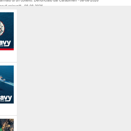
nuti coinvolti
-
08-08-2026
come esercizio del dubbio
-
08-08-2026
 e Legambiente
-
08-08-2026
tevoli disagi ai lavoratori marittimi e alle aziende
-
08-08-2026