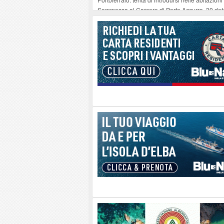
Sommossa al Carcere di Porto Azzurro, 30 dete
“Diamanti all’Inferno nell’infinito” e il teatro 
Mola ripulita dagli scout Agesci della Valsusa
La grave carenza di medici Usmaf sta creando no