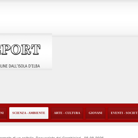
ONI
SCIENZA - AMBIENTE
ARTE - CULTURA
GIOVANI
EVENTI - SOCIE
i armato di un coltello. Denunciato dai Carabinieri
-
08-08-2026