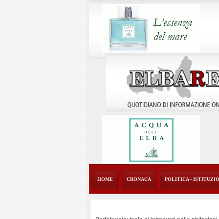
HOME
CRONACA
POLITICA - ISTITUZI
Portoferraio: tenta di introdursi nelle abitazion