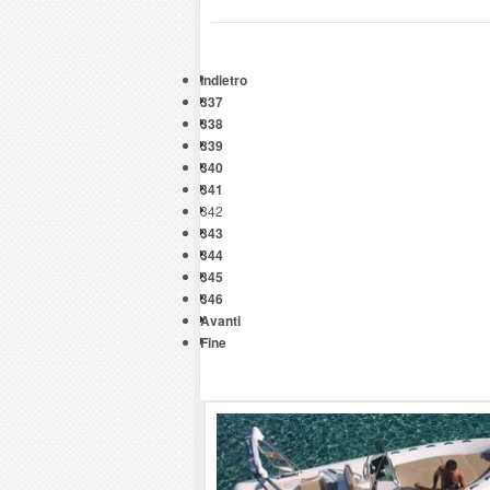
Indietro
337
338
339
340
341
342
343
344
345
346
Avanti
Fine