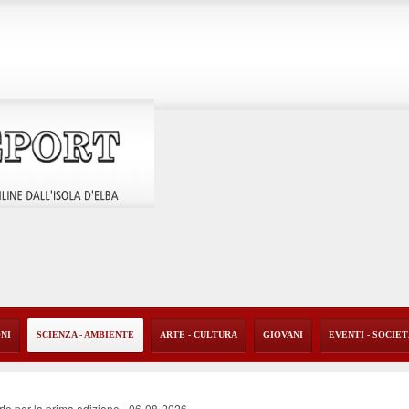
ONI
SCIENZA - AMBIENTE
ARTE - CULTURA
GIOVANI
EVENTI - SOCIE
rte per la prima edizione
-
06-08-2026