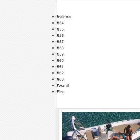
Indietro
354
355
356
357
358
359
360
361
362
363
Avanti
Fine