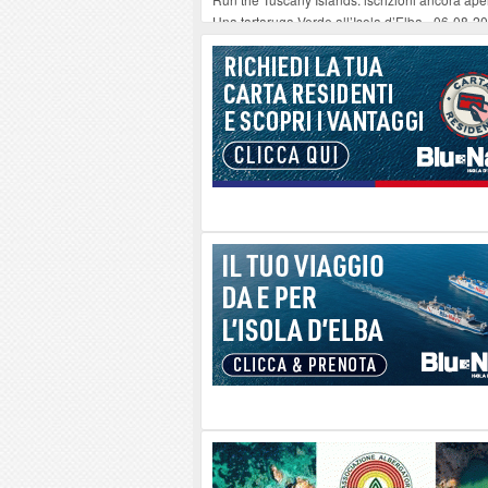
Una tartaruga Verde all’Isola d’Elba
-
06-08-2
Furgone in fiamme a Capoliveri, illeso il cond
Campo: chiusura della biblioteca comunale in
A Carpani si apre la Festa di Liberazione: il 