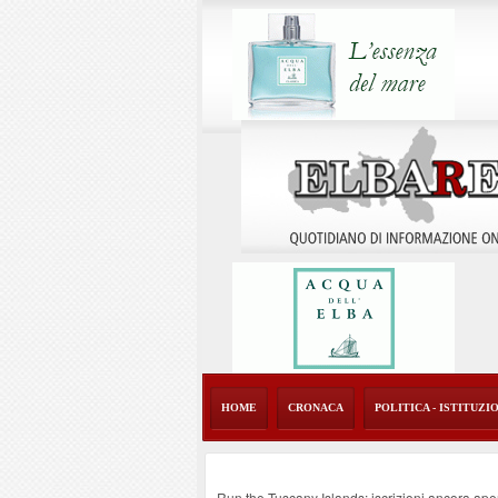
HOME
CRONACA
POLITICA - ISTITUZI
Run the Tuscany Islands: iscrizioni ancora ape