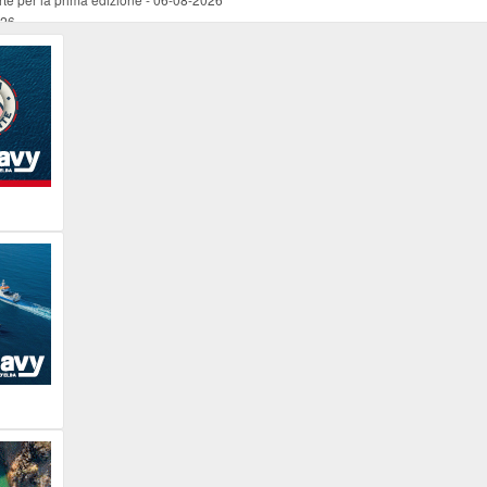
026
ucente
-
06-08-2026
 occasione del Santo Patrono
-
06-08-2026
programma della prima serata
-
06-08-2026