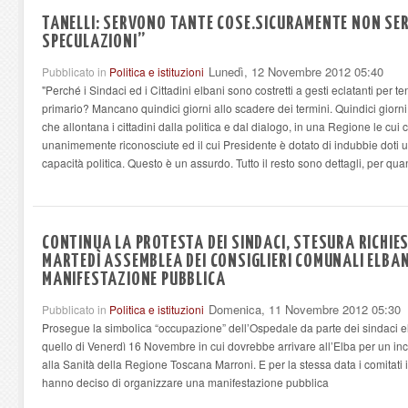
TANELLI: SERVONO TANTE COSE.SICURAMENTE NON SER
SPECULAZIONI”
Lunedì, 12 Novembre 2012 05:40
Pubblicato in
Politica e istituzioni
"Perché i Sindaci ed i Cittadini elbani sono costretti a gesti eclatanti per te
primario? Mancano quindici giorni allo scadere dei termini. Quindici giorn
che allontana i cittadini dalla politica e dal dialogo, in una Regione le cui 
unanimemente riconosciute ed il cui Presidente è dotato di indubbie doti
capacità politica. Questo è un assurdo. Tutto il resto sono dettagli, per quanto
CONTINUA LA PROTESTA DEI SINDACI, STESURA RICHIES
MARTEDÌ ASSEMBLEA DEI CONSIGLIERI COMUNALI ELBAN
MANIFESTAZIONE PUBBLICA
Domenica, 11 Novembre 2012 05:30
Pubblicato in
Politica e istituzioni
Prosegue la simbolica “occupazione” dell’Ospedale da parte dei sindaci elba
quello di Venerdì 16 Novembre in cui dovrebbe arrivare all’Elba per un inc
alla Sanità della Regione Toscana Marroni. E per la stessa data i comitati
hanno deciso di organizzare una manifestazione pubblica