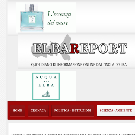
HOME
CRONACA
POLITICA - ISTITUZIONI
SCIENZA - AMBIENTE
Controlli sul diporto e contrasto all'abusivismo sul mare: la Guardia Costier