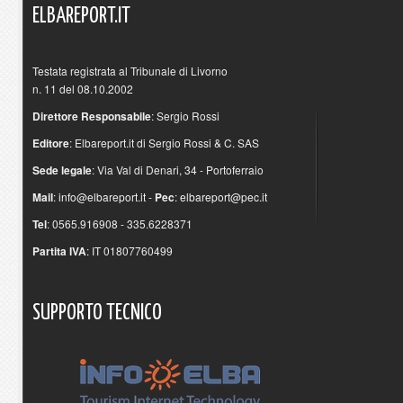
ELBAREPORT.IT
Testata registrata al Tribunale di Livorno
n. 11 del 08.10.2002
Direttore Responsabile
: Sergio Rossi
Editore
: Elbareport.it di Sergio Rossi & C. SAS
Sede legale
: Via Val di Denari, 34 - Portoferraio
Mail
:
info@elbareport.it
-
Pec
:
elbareport@pec.it
Tel
: 0565.916908 - 335.6228371
Partita IVA
: IT 01807760499
SUPPORTO
TECNICO