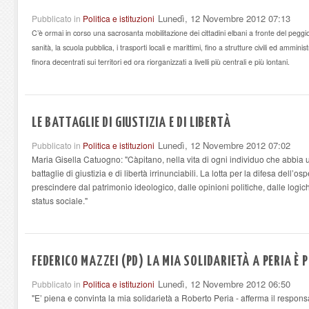
Lunedì, 12 Novembre 2012 07:13
Pubblicato in
Politica e istituzioni
C’è ormai in corso una sacrosanta mobilitazione dei cittadini elbani a fronte del peggior
sanità, la scuola pubblica, i trasporti locali e marittimi, fino a strutture civili ed amministr
finora decentrati sui territori ed ora riorganizzati a livelli più centrali e più lontani.
LE BATTAGLIE DI GIUSTIZIA E DI LIBERTÀ
Lunedì, 12 Novembre 2012 07:02
Pubblicato in
Politica e istituzioni
Maria Gisella Catuogno: "Càpitano, nella vita di ogni individuo che abbia u
battaglie di giustizia e di libertà irrinunciabili. La lotta per la difesa dell’
prescindere dal patrimonio ideologico, dalle opinioni politiche, dalle logic
status sociale."
FEDERICO MAZZEI (PD) LA MIA SOLIDARIETÀ A PERIA È 
Lunedì, 12 Novembre 2012 06:50
Pubblicato in
Politica e istituzioni
"E’ piena e convinta la mia solidarietà a Roberto Peria - afferma il respon