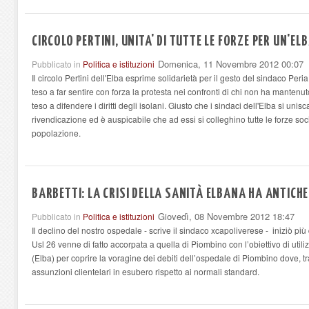
CIRCOLO PERTINI, UNITA' DI TUTTE LE FORZE PER UN'EL
Domenica, 11 Novembre 2012 00:07
Pubblicato in
Politica e istituzioni
Il circolo Pertini dell'Elba esprime solidarietà per il gesto del sindaco Per
teso a far sentire con forza la protesta nei confronti di chi non ha mantenu
teso a difendere i diritti degli isolani. Giusto che i sindaci dell'Elba si uni
rivendicazione ed è auspicabile che ad essi si colleghino tutte le forze social
popolazione.
BARBETTI: LA CRISI DELLA SANITÀ ELBANA HA ANTICHE
Giovedì, 08 Novembre 2012 18:47
Pubblicato in
Politica e istituzioni
Il declino del nostro ospedale - scrive il sindaco xcapoliverese - iniziò più
Usl 26 venne di fatto accorpata a quella di Piombino con l’obiettivo di utili
(Elba) per coprire la voragine dei debiti dell’ospedale di Piombino dove, tra 
assunzioni clientelari in esubero rispetto ai normali standard.