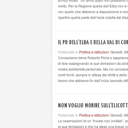
Enrico Rossi: "Un anno dopo non possiamo dire
molto. Per la Regione quella dell’Elba non è 
con quello che abbiamo a disposizione e con 
ripartire quella parte dell’isola colpita dal dis
IL PD DELL'ELBA E DELLA VAL DI CO
Pubblicato in
Politica e istituzioni
Giovedì, 0
Conosciamo bene Roberto Peria e sappiamo qu
di fare rassegnando le sue dimissioni da sind
nostra solidarietà personale. Ma noi conoscia
molti fronti, sempre in difesa dei diritti e del
lavoro che abbiamo fin dall’inizio lavorato a
NON VOGLIO MORIRE SULL’ELICOT
Pubblicato in
Politica e istituzioni
Giovedì, 0
Le osservazioni di un "inviato non invitato", 
le sue dimissioni e che ha steso una breve no