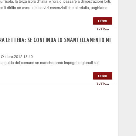
un'isola, la terza isola d'Italia,
l'ora di passare a dimostrazioni forti.
é
mo il diritto ad avere dei servizi essenziali che oltretutto, paghiamo
LEGGI
TUTTO...
URA LETTERA: SE CONTINUA LO SMANTELLAMENTO MI
6 Ottobre 2012 18:40
re la guida del comune se mancheranno impegni regionali sul
LEGGI
TUTTO...