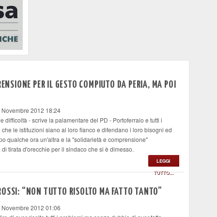
RENSIONE PER IL GESTO COMPIUTO DA PERIA, MA POI
8 Novembre 2012 18:24
ifficoltà - scrive la palamentare del PD - Portoferraio e tutti i
che le istituzioni siano al loro fianco e difendano i loro bisogni ed
opo qualche ora un'altra e la "solidarietà e comprensione"
i tirata d'orecchie per il sindaco che si è dimesso.
LEGGI
TUTTO...
ROSSI: “NON TUTTO RISOLTO MA FATTO TANTO”
8 Novembre 2012 01:06