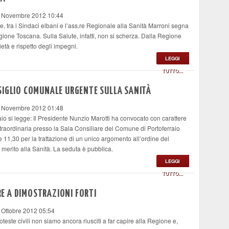
6 Novembre 2012 10:44
enze, tra i Sindaci elbani e l’ass.re Regionale alla Sanità Marroni segna
gione Toscana. Sulla Salute, infatti, non si scherza. Dalla Regione
ietà e rispetto degli impegni.
LEGGI
TUTTO...
SIGLIO COMUNALE URGENTE SULLA SANITÀ
6 Novembre 2012 01:48
aio si legge: Il Presidente Nunzio Marotti ha convocato con carattere
traordinaria presso la Sala Consiliare del Comune di Portoferraio
30 per la trattazione di un unico argomento all’ordine del
 merito alla Sanità. La seduta è pubblica.
LEGGI
TUTTO...
ARE A DIMOSTRAZIONI FORTI
 Ottobre 2012 05:54
 proteste civili non siamo ancora riusciti a far capire alla Regione e,