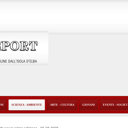
ONI
SCIENZA - AMBIENTE
ARTE - CULTURA
GIOVANI
EVENTI - SOCIE
rte per la prima edizione
-
06-08-2026