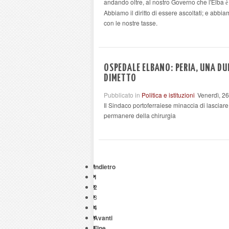
andando oltre, al nostro Governo che l'Elba
è
Abbiamo il diritto di essere ascoltati; e abbia
con le nostre tasse.
OSPEDALE ELBANO: PERIA, UNA D
DIMETTO
Pubblicato in
Politica e istituzioni
Venerdì, 2
Il Sindaco portoferraiese minaccia di lascia
permanere della chirurgia
Indietro
1
2
3
4
Avanti
Fine