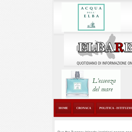
HOME
CRONACA
POLITICA - ISTITUZI
Run the Tuscany Islands: iscrizioni ancora ape