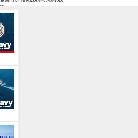
026
ucente
-
06-08-2026
 occasione del Santo Patrono
-
06-08-2026
programma della prima serata
-
06-08-2026