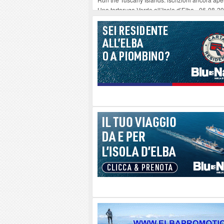
Una tartaruga Verde all’Isola d’Elba
-
06-08-2
Furgone in fiamme a Capoliveri, illeso il cond
Campo: chiusura della biblioteca comunale in
A Carpani si apre la Festa di Liberazione: il 