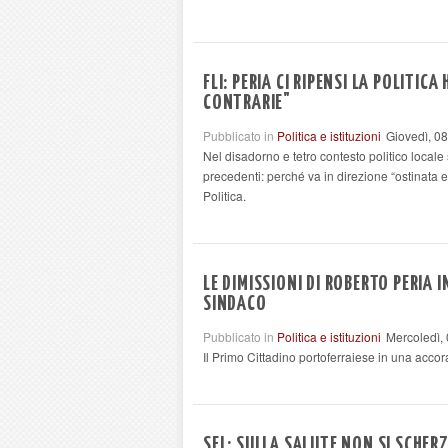
FLI: PERIA CI RIPENSI LA POLITIC
CONTRARIE"
Pubblicato in
Politica e istituzioni
Giovedì, 0
Nel disadorno e tetro contesto politico local
precedenti: perché va in direzione “ostinata e 
Politica.
LE DIMISSIONI DI ROBERTO PERIA 
SINDACO
Pubblicato in
Politica e istituzioni
Mercoledì,
Il Primo Cittadino portoferraiese in una acco
SEL: SULLA SALUTE NON SI SCHER