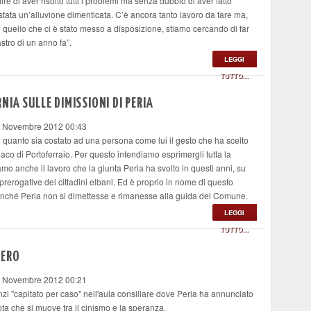
 di aver risolto tutti i problemi ma senza dubbio di aver fatto
stata un’alluvione dimenticata. C’è ancora tanto lavoro da fare ma,
quello che ci è stato messo a disposizione, stiamo cercando di far
astro di un anno fa”.
LEGGI
TUTTO...
RNIA SULLE DIMISSIONI DI PERIA
8 Novembre 2012 00:43
anto sia costato ad una persona come lui il gesto che ha scelto
aco di Portoferraio. Per questo intendiamo esprimergli tutta la
mo anche il lavoro che la giunta Peria ha svolto in questi anni, su
le prerogative dei cittadini elbani. Ed è proprio in nome di questo
ffinché Peria non si dimettesse e rimanesse alla guida del Comune.
LEGGI
TUTTO...
TERO
8 Novembre 2012 00:21
anzi "capitato per caso" nell'aula consiliare dove Peria ha annunciato
ta che si muove tra il cinismo e la speranza.