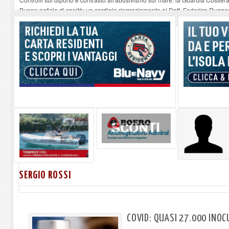
Buone notizie di sanità: un cordiale ringraziamento al Dott. Federico Rugger
Altiero Spinelli e Ursula Hirschmann all'Elba: riaffiora una testimonianza de
Capoliveri, potenziata la pulizia dei bordi stradali
-
07-08-2026
Marina di Campo tra i porti interessati dal nuovo piano dell'Autorità portual
SERGIO ROSSI
COVID: QUASI 27.000 INO