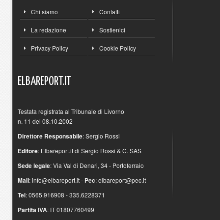
Chi siamo
Contatti
La redazione
Sostienici
Privacy Policy
Cookie Policy
ELBAREPORT.IT
Testata registrata al Tribunale di Livorno
n. 11 del 08.10.2002
Direttore Responsabile
: Sergio Rossi
Editore
: Elbareport.it di Sergio Rossi & C. SAS
Sede legale
: Via Val di Denari, 34 - Portoferraio
Mail
:
info@elbareport.it
-
Pec
:
elbareport@pec.it
Tel
: 0565.916908 - 335.6228371
Partita IVA
: IT 01807760499