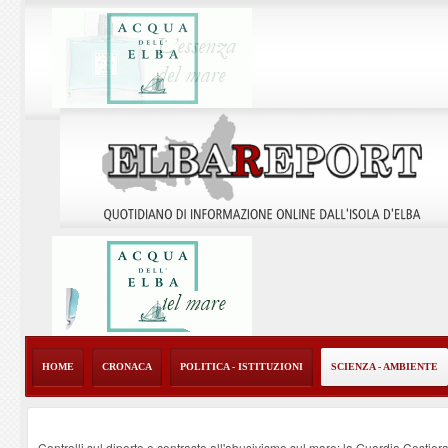
HOME
CRONACA
POLITICA - ISTITUZIONI
SCIENZA - AMBIENTE
Controlli sul diporto e contrasto all'abusivismo sul mare: la Guardia Costier