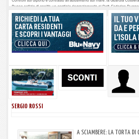
Buone notizie di sanità: un cordiale ringraziamento al Dott. Federico Rugger
Altiero Spinelli e Ursula Hirschmann all'Elba: riaffiora una testimonianza de
Capoliveri, potenziata la pulizia dei bordi stradali
-
07-08-2026
Marina di Campo tra i porti interessati dal nuovo piano dell'Autorità portual
SERGIO ROSSI
A SCIAMBERE: LA TORTA DI