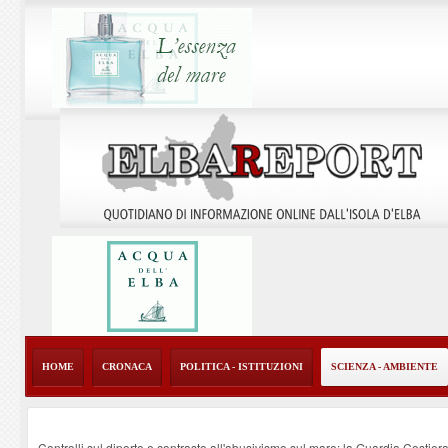
HOME
CRONACA
POLITICA - ISTITUZIONI
SCIENZA - AMBIENTE
Controlli sul diporto e contrasto all'abusivismo sul mare: la Guardia Costier