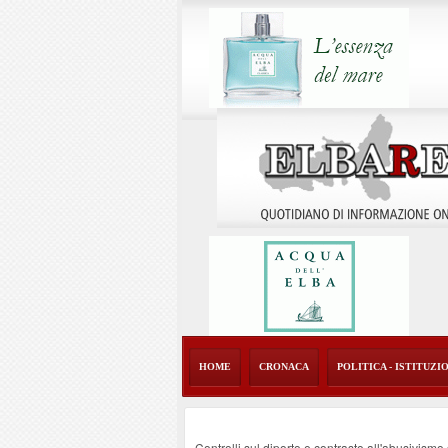
HOME
CRONACA
POLITICA - ISTITUZI
Controlli sul diporto e contrasto all'abusivism