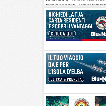
Buone notizie di sanità: un cordiale ringrazia
Altiero Spinelli e Ursula Hirschmann all'Elba: 
Capoliveri, potenziata la pulizia dei bordi strad
Marina di Campo tra i porti interessati dal nuo