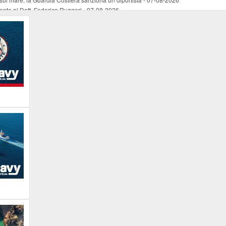
mento al Dott. Federico Ruggeri
-
07-08-2026
riaffiora una testimonianza del 1966
-
07-08-2026
ali
-
07-08-2026
vo piano dell'Autorità portuale regionale
-
07-08-2026