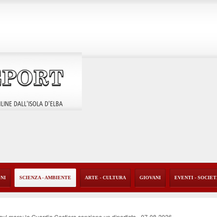
ONI
SCIENZA - AMBIENTE
ARTE - CULTURA
GIOVANI
EVENTI - SOCIE
o sul mare: la Guardia Costiera sanziona un diportista
-
07-08-2026