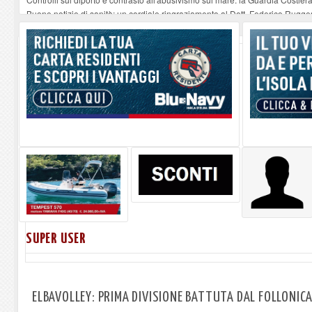
Buone notizie di sanità: un cordiale ringraziamento al Dott. Federico Rugger
Altiero Spinelli e Ursula Hirschmann all'Elba: riaffiora una testimonianza de
Capoliveri, potenziata la pulizia dei bordi stradali
-
07-08-2026
Marina di Campo tra i porti interessati dal nuovo piano dell'Autorità portual
SUPER USER
ELBAVOLLEY: PRIMA DIVISIONE BATTUTA DAL FOLLONIC