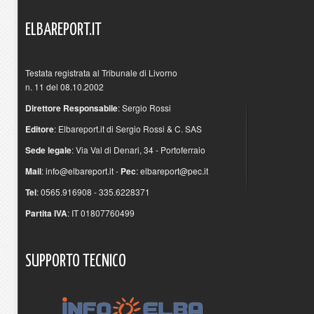
ELBAREPORT.IT
Testata registrata al Tribunale di Livorno
n. 11 del 08.10.2002
Direttore Responsabile
: Sergio Rossi
Editore
: Elbareport.it di Sergio Rossi & C. SAS
Sede legale
: Via Val di Denari, 34 - Portoferraio
Mail
:
info@elbareport.it
-
Pec
:
elbareport@pec.it
Tel
: 0565.916908 - 335.6228371
Partita IVA
: IT 01807760499
SUPPORTO
TECNICO