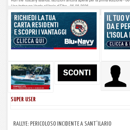
Una tartaruga Verde all’Isola d’Elba
-
06-08-2026
Furgone in fiamme a Capoliveri, illeso il conducente
-
06-08-2026
Campo: chiusura della biblioteca comunale in occasione del Santo Patrono
A Carpani si apre la Festa di Liberazione: il programma della prima serata
SUPER USER
RALLYE: PERICOLOSO INCIDENTE A SANT'ILARIO