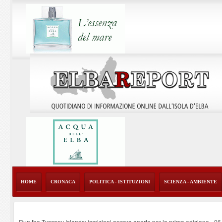
HOME
CRONACA
POLITICA - ISTITUZIONI
SCIENZA - AMBIENTE
Run the Tuscany Islands: iscrizioni ancora aperte per la prima edizione
-
06