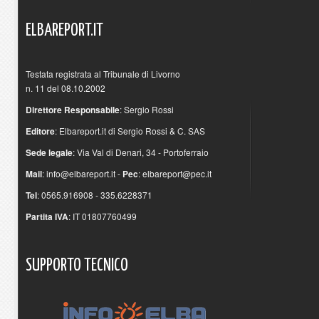
ELBAREPORT.IT
Testata registrata al Tribunale di Livorno
n. 11 del 08.10.2002
Direttore Responsabile
: Sergio Rossi
Editore
: Elbareport.it di Sergio Rossi & C. SAS
Sede legale
: Via Val di Denari, 34 - Portoferraio
Mail
:
info@elbareport.it
-
Pec
:
elbareport@pec.it
Tel
: 0565.916908 - 335.6228371
Partita IVA
: IT 01807760499
SUPPORTO
TECNICO