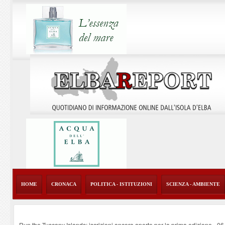
HOME
CRONACA
POLITICA - ISTITUZIONI
SCIENZA - AMBIENTE
Run the Tuscany Islands: iscrizioni ancora aperte per la prima edizione
-
06