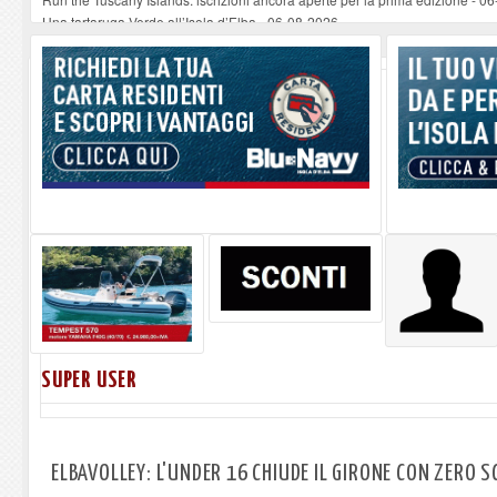
Una tartaruga Verde all’Isola d’Elba
-
06-08-2026
Furgone in fiamme a Capoliveri, illeso il conducente
-
06-08-2026
Campo: chiusura della biblioteca comunale in occasione del Santo Patrono
A Carpani si apre la Festa di Liberazione: il programma della prima serata
SUPER USER
ELBAVOLLEY: L'UNDER 16 CHIUDE IL GIRONE CON ZERO 