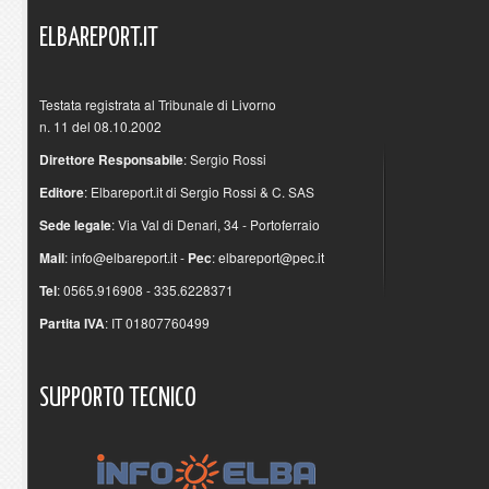
ELBAREPORT.IT
Testata registrata al Tribunale di Livorno
n. 11 del 08.10.2002
Direttore Responsabile
: Sergio Rossi
Editore
: Elbareport.it di Sergio Rossi & C. SAS
Sede legale
: Via Val di Denari, 34 - Portoferraio
Mail
:
info@elbareport.it
-
Pec
:
elbareport@pec.it
Tel
: 0565.916908 - 335.6228371
Partita IVA
: IT 01807760499
SUPPORTO
TECNICO