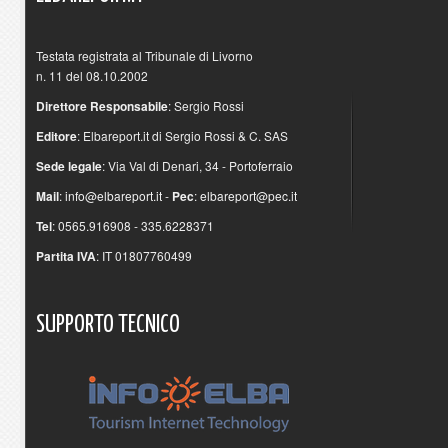
Testata registrata al Tribunale di Livorno
n. 11 del 08.10.2002
Direttore Responsabile
: Sergio Rossi
Editore
: Elbareport.it di Sergio Rossi & C. SAS
Sede legale
: Via Val di Denari, 34 - Portoferraio
Mail
:
info@elbareport.it
-
Pec
:
elbareport@pec.it
Tel
: 0565.916908 - 335.6228371
Partita IVA
: IT 01807760499
SUPPORTO
TECNICO