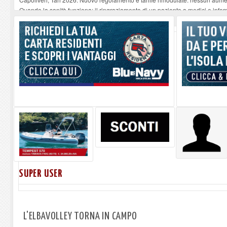
Quando la sanità funziona: il ringraziamento di un paziente a medici e infer
“Un paese, una storia”, Capoliveri racconta Capoliveri
-
10-08-2026
Tutto esaurito a Marciana per Eros degli Elba Music Awards
-
10-08-2026
A Sciambere - La cartolina di Francesco Guccini
-
10-08-2026
SUPER USER
L'ELBAVOLLEY TORNA IN CAMPO