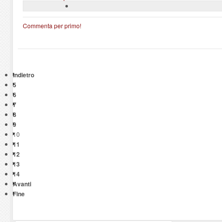
Commenta per primo!
Indietro
5
6
7
8
9
10
11
12
13
14
Avanti
Fine