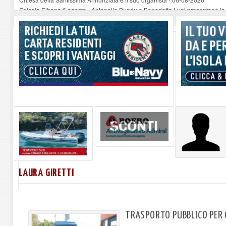
Edicola Elbana 6 agosto - Antonella Bundu e Benedetto Lupi presentano la
Mesopotamia di Olivier Guez a Marciana Marina: l'autore incontra il pubblic
Lo Strega di Scurati e Petrocchi all’Elba
-
06-08-2026
Bambino, sonno e sistema familiare : dialogo tra clinica e quotidianità a Por
LAURA GIRETTI
TRASPORTO PUBBLICO PER 