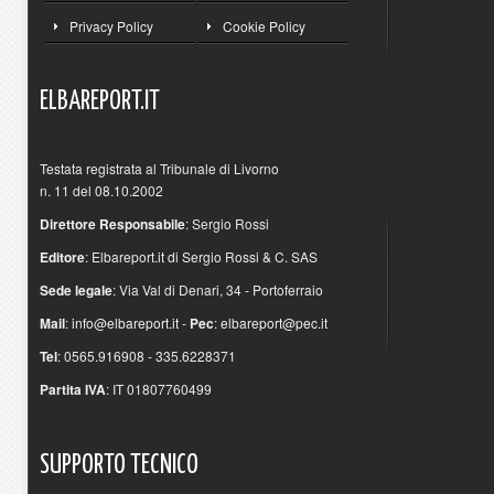
Privacy Policy
Cookie Policy
ELBAREPORT.IT
Testata registrata al Tribunale di Livorno
n. 11 del 08.10.2002
Direttore Responsabile
: Sergio Rossi
Editore
: Elbareport.it di Sergio Rossi & C. SAS
Sede legale
: Via Val di Denari, 34 - Portoferraio
Mail
:
info@elbareport.it
-
Pec
:
elbareport@pec.it
Tel
: 0565.916908 - 335.6228371
Partita IVA
: IT 01807760499
SUPPORTO
TECNICO