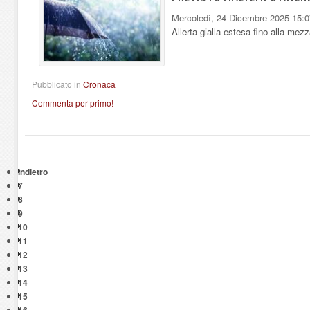
Mercoledì, 24 Dicembre 2025 15:0
Allerta gialla estesa fino alla mez
Pubblicato in
Cronaca
Commenta per primo!
Indietro
7
8
9
10
11
12
13
14
15