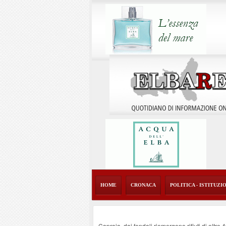
HOME
CRONACA
POLITICA - ISTITUZI
Capraia, dai fondali riemergono rifiuti di oltre 