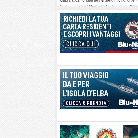
Sulla spiaggia di Marciana Marina prove di sal
Rotta Elba–Bali: il viaggio impossibile di Mo
Il 9 e 11 agosto, due passeggiate alla scoperta d
Danilo Casali, marinaio decorato dell’Elba e la