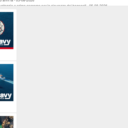
vataggio e primo soccorso per la sicurezza dei bagnanti
-
05-08-2026
ira Lena Tassi approda al Museo Bolano
-
05-08-2026
i chiese, santi, antichi vigneti e mulini
-
05-08-2026
 straordinaria traversata con la nave “Pietro Orseolo”
-
05-08-2026