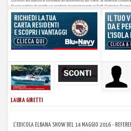
Buone notizie di sanità: un cordiale ringraziamento al Dott. Federico Rugger
Altiero Spinelli e Ursula Hirschmann all'Elba: riaffiora una testimonianza de
Capoliveri, potenziata la pulizia dei bordi stradali
-
07-08-2026
Marina di Campo tra i porti interessati dal nuovo piano dell'Autorità portual
LAURA GIRETTI
L'EDICOLA ELBANA SHOW DEL 14 MAGGIO 2016 - REFERE