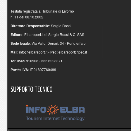
Testata registrata al Tribunale di Livorno
n. 11 del 08.10.2002
Direttore Responsabile
: Sergio Rossi
Editore
: Elbareport.it di Sergio Rossi & C. SAS
Sede legale
: Via Val di Denari, 34 - Portoferraio
Mail
:
info@elbareport.it
-
Pec
:
elbareport@pec.it
Tel
: 0565.916908 - 335.6228371
Partita IVA
: IT 01807760499
SUPPORTO
TECNICO