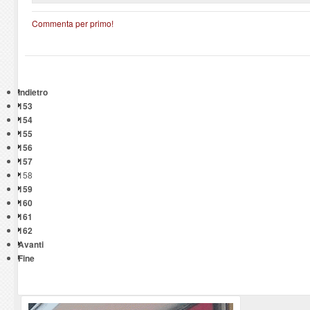
Commenta per primo!
Indietro
153
154
155
156
157
158
159
160
161
162
Avanti
Fine