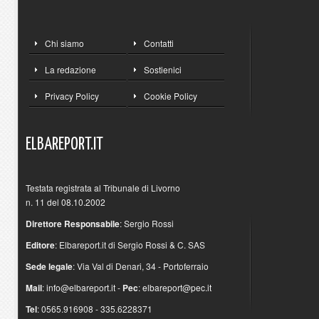
Chi siamo
Contatti
La redazione
Sostienici
Privacy Policy
Cookie Policy
ELBAREPORT.IT
Testata registrata al Tribunale di Livorno
n. 11 del 08.10.2002
Direttore Responsabile
: Sergio Rossi
Editore
: Elbareport.it di Sergio Rossi & C. SAS
Sede legale
: Via Val di Denari, 34 - Portoferraio
Mail
:
info@elbareport.it
-
Pec
:
elbareport@pec.it
Tel
: 0565.916908 - 335.6228371