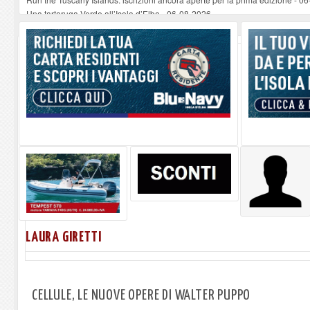
Una tartaruga Verde all’Isola d’Elba
-
06-08-2026
Furgone in fiamme a Capoliveri, illeso il conducente
-
06-08-2026
Campo: chiusura della biblioteca comunale in occasione del Santo Patrono
A Carpani si apre la Festa di Liberazione: il programma della prima serata
LAURA GIRETTI
CELLULE, LE NUOVE OPERE DI WALTER PUPPO