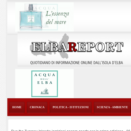
HOME
CRONACA
POLITICA - ISTITUZIONI
SCIENZA - AMBIENTE
Run the Tuscany Islands: iscrizioni ancora aperte per la prima edizione
-
06