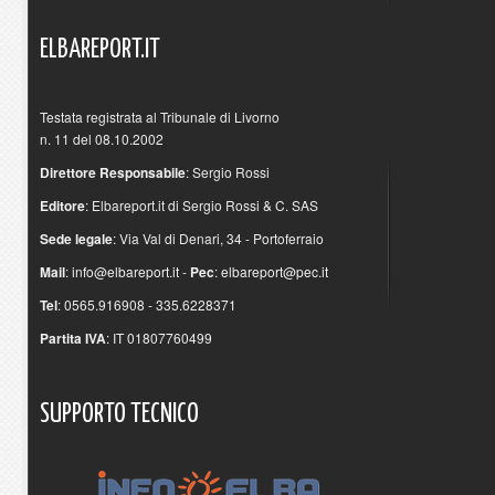
ELBAREPORT.IT
Testata registrata al Tribunale di Livorno
n. 11 del 08.10.2002
Direttore Responsabile
: Sergio Rossi
Editore
: Elbareport.it di Sergio Rossi & C. SAS
Sede legale
: Via Val di Denari, 34 - Portoferraio
Mail
:
info@elbareport.it
-
Pec
:
elbareport@pec.it
Tel
: 0565.916908 - 335.6228371
Partita IVA
: IT 01807760499
SUPPORTO
TECNICO