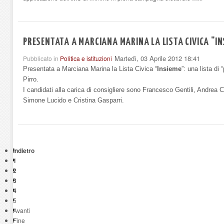
PRESENTATA A MARCIANA MARINA LA LISTA CIVICA "IN
Martedì, 03 Aprile 2012 18:41
Pubblicato in
Politica e istituzioni
Presentata a Marciana Marina la Lista Civica “
Insieme
”: una lista d
Pirro.
I candidati alla carica di consigliere sono Francesco Gentili, Andrea C
Simone Lucido e Cristina Gasparri.
Indietro
1
2
3
4
5
Avanti
Fine