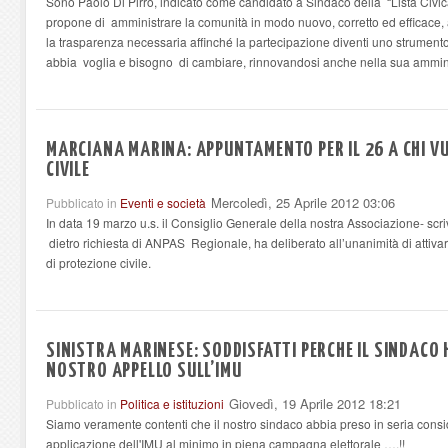
Sono Paolo Di Pirro, indicato come candidato a Sindaco della “Lista Civi
propone di amministrare la comunità in modo nuovo, corretto ed efficace, a
la trasparenza necessaria affinché la partecipazione diventi uno strumen
abbia voglia e bisogno di cambiare, rinnovandosi anche nella sua ammin
MARCIANA MARINA: APPUNTAMENTO PER IL 26 A CHI V
CIVILE
Mercoledì, 25 Aprile 2012 03:06
Pubblicato in
Eventi e società
In data 19 marzo u.s. il Consiglio Generale della nostra Associazione- scr
dietro richiesta di ANPAS Regionale, ha deliberato all’unanimità di attiv
di protezione civile.
SINISTRA MARINESE: SODDISFATTI PERCHE IL SINDACO 
NOSTRO APPELLO SULL’IMU
Giovedì, 19 Aprile 2012 18:21
Pubblicato in
Politica e istituzioni
Siamo veramente contenti che il nostro sindaco abbia preso in seria consid
applicazione dell'IMU al minimo in piena campagna elettorale ….!!