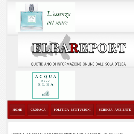
HOME
CRONACA
POLITICA - ISTITUZIONI
SCIENZA - AMBIENTE
Capraia, dai fondali riemergono rifiuti di oltre 40 anni fa
-
05-08-2026