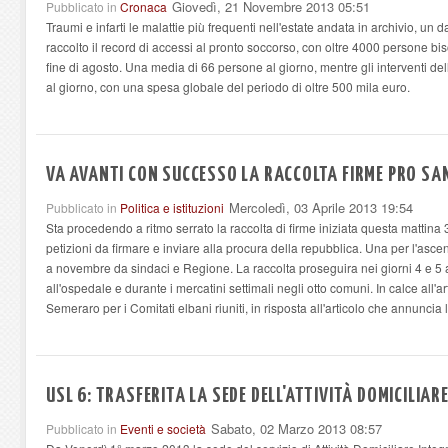
Giovedì, 21 Novembre 2013 05:51
Pubblicato in
Cronaca
Traumi e infarti le malattie più frequenti nell'estate andata in archivio, un
raccolto il record di accessi al pronto soccorso, con oltre 4000 persone bis
fine di agosto. Una media di 66 persone al giorno, mentre gli interventi del
al giorno, con una spesa globale del periodo di oltre 500 mila euro.
VA AVANTI CON SUCCESSO LA RACCOLTA FIRME PRO SA
Mercoledì, 03 Aprile 2013 19:54
Pubblicato in
Politica e istituzioni
Sta procedendo a ritmo serrato la raccolta di firme iniziata questa mattina 3
petizioni da firmare e inviare alla procura della repubblica. Una per l'ascenso
a novembre da sindaci e Regione. La raccolta proseguira nei giorni 4 e 5 ap
all'ospedale e durante i mercatini settimali negli otto comuni. In calce all'ar
Semeraro per i Comitati elbani riuniti, in risposta all'articolo che annuncia l'
USL 6: TRASFERITA LA SEDE DELL'ATTIVITÀ DOMICILIAR
Sabato, 02 Marzo 2013 08:57
Pubblicato in
Eventi e società