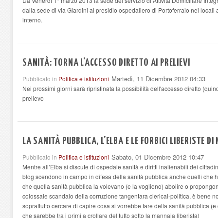
Da Venerdì 1° marzo 2013 la sede del servizio di Attività Domiciliare Integra
dalla sede di via Giardini al presidio ospedaliero di Portoferraio nei locali a
interno.
SANITÀ: TORNA L'ACCESSO DIRETTO AI PRELIEVI
Martedì, 11 Dicembre 2012 04:33
Pubblicato in
Politica e istituzioni
Nei prossimi giorni sarà ripristinata la possibilità dell'accesso diretto (qui
prelievo
LA SANITÀ PUBBLICA, L’ELBA E LE FORBICI LIBERISTE DI
Sabato, 01 Dicembre 2012 10:47
Pubblicato in
Politica e istituzioni
Mentre all’Elba si discute di ospedale sanità e diritti inalienabili dei cittadi
blog scendono in campo in difesa della sanità pubblica anche quelli che h
che quella sanità pubblica la volevano (e la vogliono) abolire o propongon
colossale scandalo della corruzione tangentara clerical-politica, è bene n
soprattutto cercare di capire cosa si vorrebbe fare della sanità pubblica (e
che sarebbe tra i primi a crollare del tutto sotto la mannaia liberista)