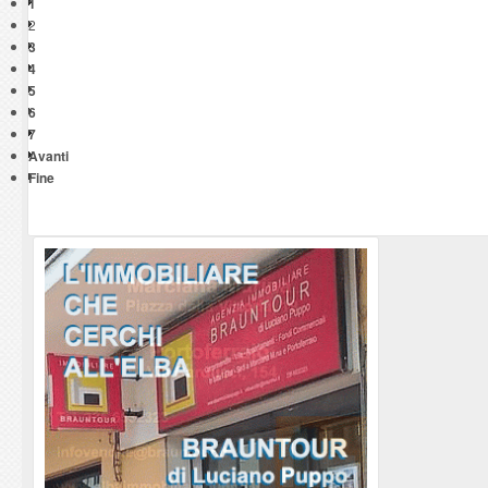
1
2
3
4
5
6
7
Avanti
Fine