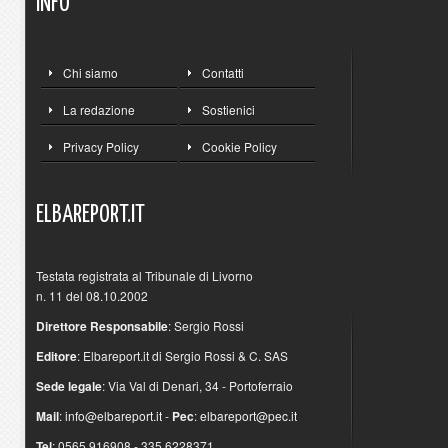
INFO
Chi siamo
Contatti
La redazione
Sostienici
Privacy Policy
Cookie Policy
ELBAREPORT.IT
Testata registrata al Tribunale di Livorno
n. 11 del 08.10.2002
Direttore Responsabile
: Sergio Rossi
Editore
: Elbareport.it di Sergio Rossi & C. SAS
Sede legale
: Via Val di Denari, 34 - Portoferraio
Mail
:
info@elbareport.it
-
Pec
:
elbareport@pec.it
Tel
: 0565.916908 - 335.6228371