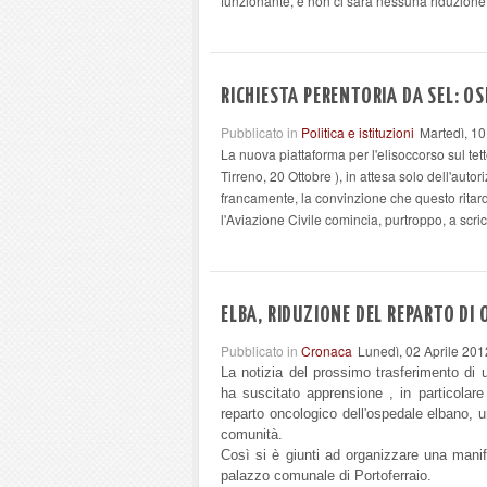
funzionante, e non ci sarà nessuna riduzione 
RICHIESTA PERENTORIA DA SEL: OS
Pubblicato in
Politica e istituzioni
Martedì, 10
La nuova piattaforma per l'elisoccorso sul tett
Tirreno, 20 Ottobre ), in attesa solo dell'auto
francamente, la convinzione che questo ritar
l'Aviazione Civile comincia, purtroppo, a scric
ELBA, RIDUZIONE DEL REPARTO DI
Pubblicato in
Cronaca
Lunedì, 02 Aprile 201
La notizia del prossimo trasferimento di u
ha suscitato apprensione , in particolar
reparto oncologico dell'ospedale elbano, u
comunità.
Così si è giunti ad organizzare una manif
palazzo comunale di Portoferraio.