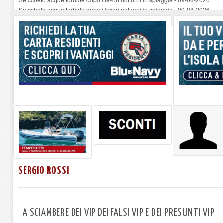
Se ccheto acque torbide dopo i lavori notturni in spiaggia
-
09-08-2026
Se ccheto acque torbide dopo i lavori notturni in spiaggia
-
09-08-2026
La replica a Fratini del Sindaco ferajese sull'approssimativo parcheggio os
Eventi Climatici: ad un anno dalle dichiarazioni di Nocentini si è fatto quasi i
SERGIO ROSSI
A SCIAMBERE DEI VIP DEI FALSI VIP E DEI PRESUNTI VIP