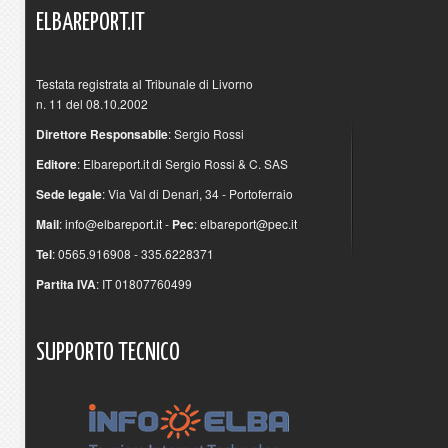
ELBAREPORT.IT
Testata registrata al Tribunale di Livorno
n. 11 del 08.10.2002
Direttore Responsabile
: Sergio Rossi
Editore
: Elbareport.it di Sergio Rossi & C. SAS
Sede legale
: Via Val di Denari, 34 - Portoferraio
Mail
:
info@elbareport.it
-
Pec
:
elbareport@pec.it
Tel
: 0565.916908 - 335.6228371
Partita IVA
: IT 01807760499
SUPPORTO
TECNICO