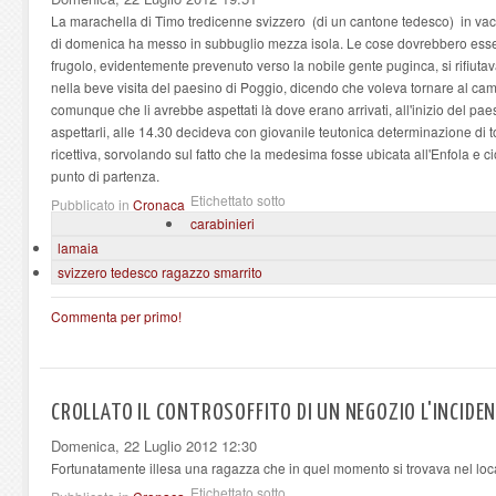
La marachella di Timo tredicenne svizzero (di un cantone tedesco) in vaca
di domenica ha messo in subbuglio mezza isola. Le cose dovrebbero esser
frugolo, evidentemente prevenuto verso la nobile gente puginca, si rifiutav
nella beve visita del paesino di Poggio, dicendo che voleva tornare al ca
comunque che li avrebbe aspettati là dove erano arrivati, all'inizio del pa
aspettarli, alle 14.30 decideva con giovanile teutonica determinazione di t
ricettiva, sorvolando sul fatto che la medesima fosse ubicata all'Enfola e ci
punto di partenza.
Etichettato sotto
Pubblicato in
Cronaca
carabinieri
lamaia
svizzero tedesco ragazzo smarrito
Commenta per primo!
CROLLATO IL CONTROSOFFITO DI UN NEGOZIO L'INCIDENT
Domenica, 22 Luglio 2012 12:30
Fortunatamente illesa una ragazza che in quel momento si trovava nel local
Etichettato sotto