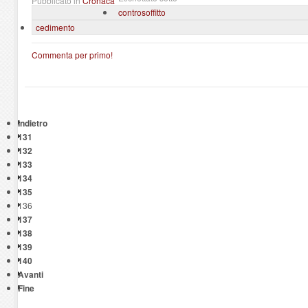
Pubblicato in
Cronaca
controsoffitto
cedimento
Commenta per primo!
Indietro
131
132
133
134
135
136
137
138
139
140
Avanti
Fine