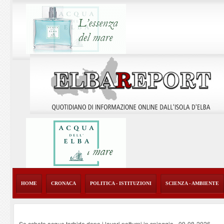
HOME
CRONACA
POLITICA - ISTITUZIONI
SCIENZA - AMBIENTE
Se ccheto acque torbide dopo i lavori notturni in spiaggia
-
09-08-2026