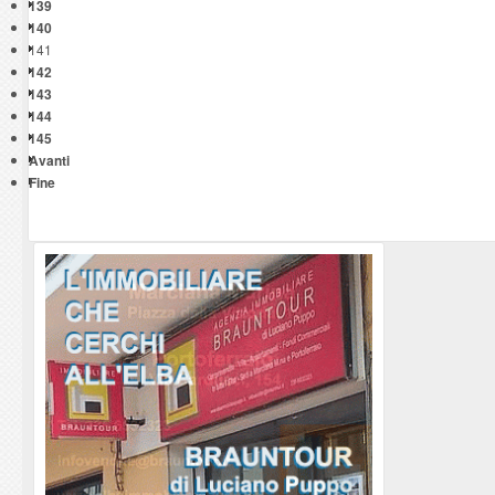
139
140
141
142
143
144
145
Avanti
Fine