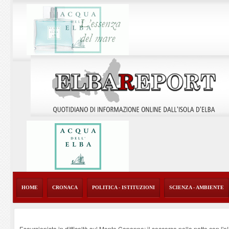
HOME
CRONACA
POLITICA - ISTITUZIONI
SCIENZA - AMBIENTE
Escursionista in difficoltà sul Monte Capanne: il soccorso nella notte con l'e