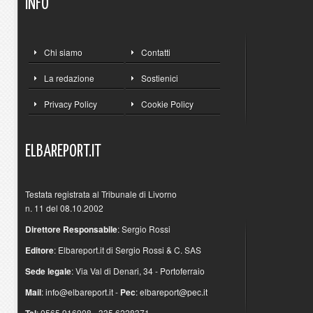
INFO
Chi siamo
Contatti
La redazione
Sostienici
Privacy Policy
Cookie Policy
ELBAREPORT.IT
Testata registrata al Tribunale di Livorno
n. 11 del 08.10.2002
Direttore Responsabile
: Sergio Rossi
Editore
: Elbareport.it di Sergio Rossi & C. SAS
Sede legale
: Via Val di Denari, 34 - Portoferraio
Mail
:
info@elbareport.it
-
Pec
:
elbareport@pec.it
: 0565.916908 - 335.6228371