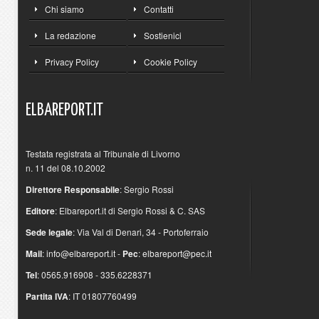
Chi siamo
Contatti
La redazione
Sostienici
Privacy Policy
Cookie Policy
ELBAREPORT.IT
Testata registrata al Tribunale di Livorno
n. 11 del 08.10.2002
Direttore Responsabile
: Sergio Rossi
Editore
: Elbareport.it di Sergio Rossi & C. SAS
Sede legale
: Via Val di Denari, 34 - Portoferraio
Mail
:
info@elbareport.it
-
Pec
:
elbareport@pec.it
Tel
: 0565.916908 - 335.6228371
Partita IVA
: IT 01807760499