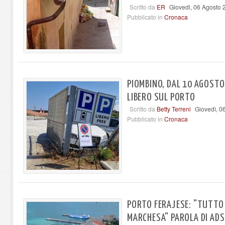
Scritto da
ER
Giovedì, 06 Agosto 
Pubblicato in
Cronaca
PIOMBINO, DAL 10 AGOSTO
LIBERO SUL PORTO
Scritto da
Betty Terreni
Giovedì, 0
Pubblicato in
Cronaca
PORTO FERAJESE: "TUTTO
MARCHESA" PAROLA DI ADS