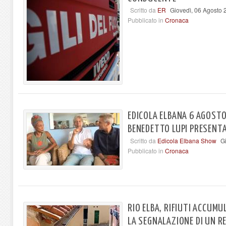
Scritto da
ER
Giovedì, 06 Agosto 
Pubblicato in
Cronaca
EDICOLA ELBANA 6 AGOSTO
BENEDETTO LUPI PRESENTA
Scritto da
Edicola Elbana Show
G
Pubblicato in
Cronaca
RIO ELBA, RIFIUTI ACCUMUL
LA SEGNALAZIONE DI UN R