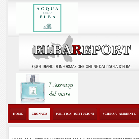
HOME
CRONACA
POLITICA - ISTITUZIONI
SCIENZA - AMBIENTE
La replica a Fratini del Sindaco ferajese sull'approssimativo parcheggio os