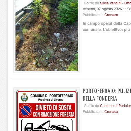
Scritto da
Silvia Vancini - Uf
Venerdì, 07 Agosto 2026 11:3
Pubblicato in
Cronaca
In campo operai della Capu
comunale. L’obiettivo: più
PORTOFERRAIO: PULIZ
DELLA FONDERIA
Scritto da
Comune di Portofer
Pubblicato in
Cronaca