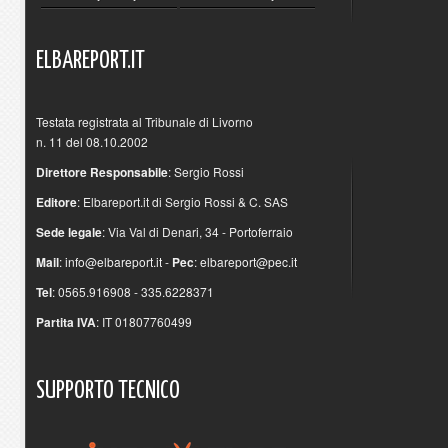
ELBAREPORT.IT
Testata registrata al Tribunale di Livorno
n. 11 del 08.10.2002
Direttore Responsabile
: Sergio Rossi
Editore
: Elbareport.it di Sergio Rossi & C. SAS
Sede legale
: Via Val di Denari, 34 - Portoferraio
Mail
:
info@elbareport.it
-
Pec
:
elbareport@pec.it
Tel
: 0565.916908 - 335.6228371
Partita IVA
: IT 01807760499
SUPPORTO
TECNICO