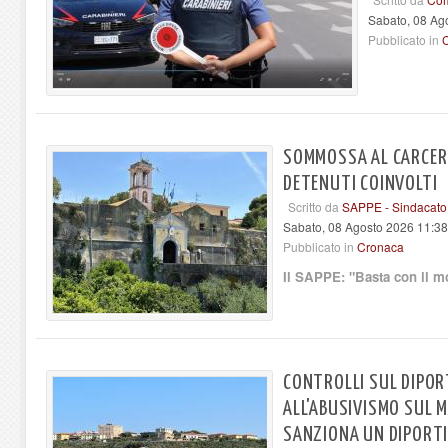
Sabato, 08 Ag
Pubblicato in
SOMMOSSA AL CARCERE
DETENUTI COINVOLTI
Scritto da
SAPPE - Sindacato 
Sabato, 08 Agosto 2026 11:38
Pubblicato in
Cronaca
Il SAPPE: "Basta con il mo
CONTROLLI SUL DIPO
ALL'ABUSIVISMO SUL 
SANZIONA UN DIPORT