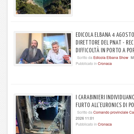
EDICOLA ELBANA 4 AGOSTO
DIRETTORE DEL PNAT - RE
DIFFICOLTÀ IN PORTO A P
Scritto da
Edicola Elbana Show
M
Pubblicato in
Cronaca
I CARABINIERI INDIVIDUAN
FURTO ALL’EURONICS DI P
Scritto da
Comando provinciale Car
2026 11:01
Pubblicato in
Cronaca