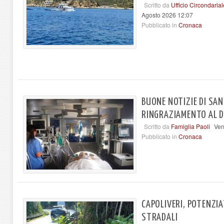
Scritto da
Ufficio Circondaria
Agosto 2026 12:07
Pubblicato in
Cronaca
BUONE NOTIZIE DI SAN
RINGRAZIAMENTO AL D
Scritto da
Famiglia Paoli
Ven
Pubblicato in
Cronaca
CAPOLIVERI, POTENZIA
STRADALI