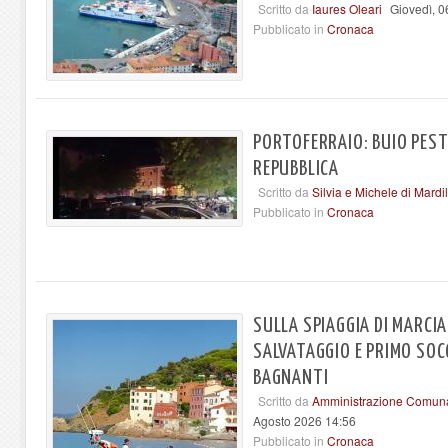
Scritto da
Iaures Oleari
Giovedì, 0
Pubblicato in
Cronaca
PORTOFERRAIO: BUIO PEST
REPUBBLICA
Scritto da
Silvia e Michele di Mardil
Pubblicato in
Cronaca
SULLA SPIAGGIA DI MARCI
SALVATAGGIO E PRIMO SOC
BAGNANTI
Scritto da
Amministrazione Comuna
Agosto 2026 14:56
Pubblicato in
Cronaca