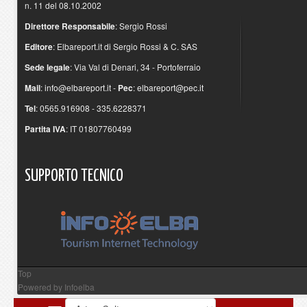
n. 11 del 08.10.2002
Direttore Responsabile
: Sergio Rossi
Editore
: Elbareport.it di Sergio Rossi & C. SAS
Sede legale
: Via Val di Denari, 34 - Portoferraio
Mail
:
info@elbareport.it
-
Pec
:
elbareport@pec.it
Tel
: 0565.916908 - 335.6228371
Partita IVA
: IT 01807760499
SUPPORTO
TECNICO
Top
Powered by
Infoelba