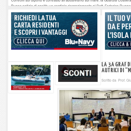
Buone notizie di sanità: un cordiale ringraziamento al Dott. Federico Rugger
Altiero Spinelli e Ursula Hirschmann all'Elba: riaffiora una testimonianza de
Capoliveri, potenziata la pulizia dei bordi stradali
-
07-08-2026
Marina di Campo tra i porti interessati dal nuovo piano dell'Autorità portual
LA 3A GRAF D
AUTRICI DI “
Scritto da Prof. G