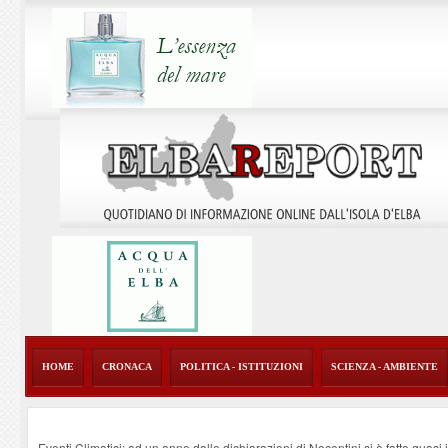
HOME
CRONACA
POLITICA - ISTITUZIONI
SCIENZA - AMBIENTE
Eventi Climatici: ad un anno dalle dichiarazioni di Nocentini si è fatto quasi i