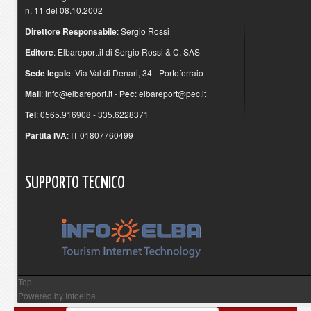
n. 11 del 08.10.2002
Direttore Responsabile
: Sergio Rossi
Editore
: Elbareport.it di Sergio Rossi & C. SAS
Sede legale
: Via Val di Denari, 34 - Portoferraio
Mail
:
info@elbareport.it
-
Pec
:
elbareport@pec.it
Tel
: 0565.916908 - 335.6228371
Partita IVA
: IT 01807760499
SUPPORTO
TECNICO
Top
Powered by
Infoelba