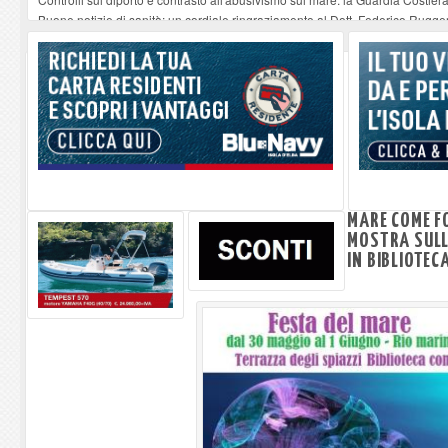
Buone notizie di sanità: un cordiale ringraziamento al Dott. Federico Rugger
Altiero Spinelli e Ursula Hirschmann all'Elba: riaffiora una testimonianza de
Capoliveri, potenziata la pulizia dei bordi stradali
-
07-08-2026
Marina di Campo tra i porti interessati dal nuovo piano dell'Autorità portual
MARE COME FO
MOSTRA SULL
IN BIBLIOTEC