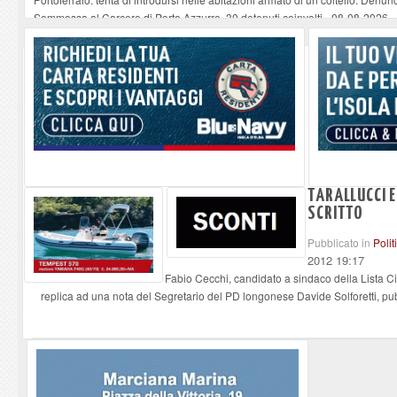
Sommossa al Carcere di Porto Azzurro, 30 detenuti coinvolti
-
08-08-2026
“Diamanti all’Inferno nell’infinito” e il teatro come esercizio del dubbio
-
08-
Mola ripulita dagli scout Agesci della Valsusa e Legambiente
-
08-08-2026
La grave carenza di medici Usmaf sta creando notevoli disagi ai lavoratori m
TARALLUCCI E
SCRITTO
Pubblicato in
Polit
2012 19:17
Fabio Cecchi, candidato a sindaco della Lista Ci
replica ad una nota del Segretario del PD longonese Davide Solforetti, pub