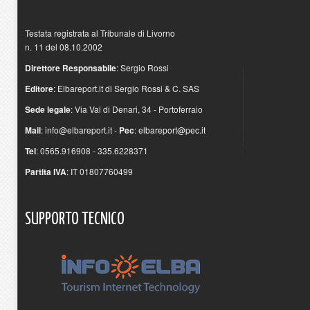
Testata registrata al Tribunale di Livorno
n. 11 del 08.10.2002
Direttore Responsabile
: Sergio Rossi
Editore
: Elbareport.it di Sergio Rossi & C. SAS
Sede legale
: Via Val di Denari, 34 - Portoferraio
Mail
:
info@elbareport.it
-
Pec
:
elbareport@pec.it
Tel
: 0565.916908 - 335.6228371
Partita IVA
: IT 01807760499
SUPPORTO
TECNICO