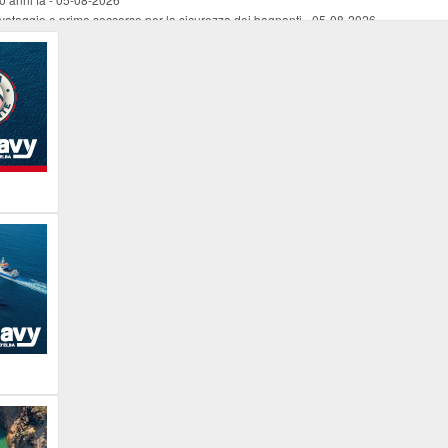
vataggio e primo soccorso per la sicurezza dei bagnanti
-
05-08-2026
ira Lena Tassi approda al Museo Bolano
-
05-08-2026
i chiese, santi, antichi vigneti e mulini
-
05-08-2026
 straordinaria traversata con la nave “Pietro Orseolo”
-
05-08-2026