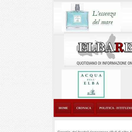
HOME
CRONACA
POLITICA - ISTITUZI
Capraia, dai fondali riemergono rifiuti di oltre 