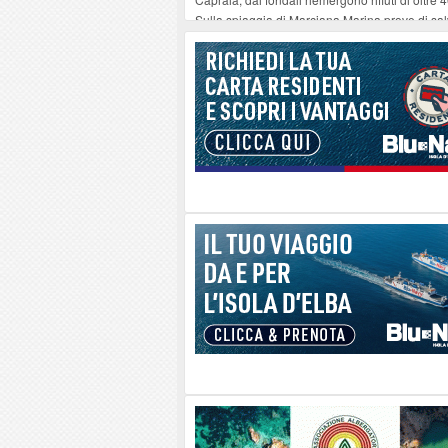
Sulla spiaggia di Marciana Marina prove di sal
Rotta Elba–Bali: il viaggio impossibile di Mo
Il 9 e 11 agosto, due passeggiate alla scoperta d
Danilo Casali, marinaio decorato dell’Elba e la