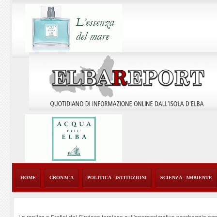
HOME
CRONACA
POLITICA - ISTITUZIONI
SCIENZA - AMBIENTE
La replica a Fratini del Sindaco ferajese sull'approssimativo parcheggio os