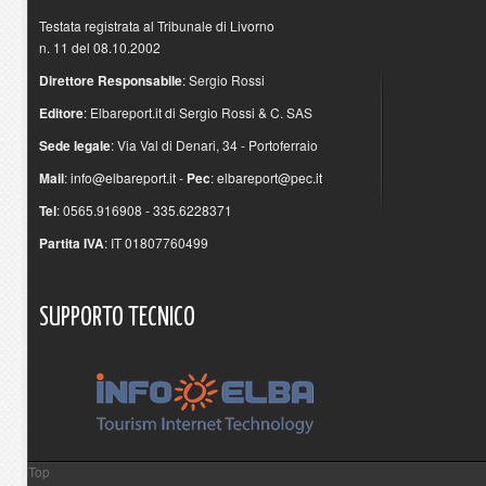
Testata registrata al Tribunale di Livorno
n. 11 del 08.10.2002
Direttore Responsabile
: Sergio Rossi
Editore
: Elbareport.it di Sergio Rossi & C. SAS
Sede legale
: Via Val di Denari, 34 - Portoferraio
Mail
:
info@elbareport.it
-
Pec
:
elbareport@pec.it
Tel
: 0565.916908 - 335.6228371
Partita IVA
: IT 01807760499
SUPPORTO
TECNICO
Top