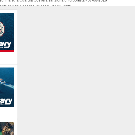
mento al Dott. Federico Ruggeri
-
07-08-2026
riaffiora una testimonianza del 1966
-
07-08-2026
ali
-
07-08-2026
vo piano dell'Autorità portuale regionale
-
07-08-2026