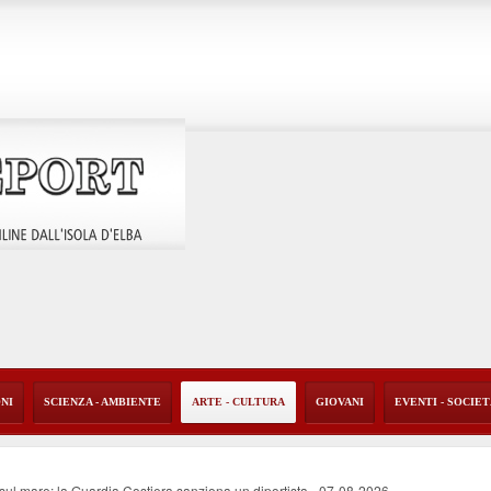
ONI
SCIENZA - AMBIENTE
ARTE - CULTURA
GIOVANI
EVENTI - SOCIE
o sul mare: la Guardia Costiera sanziona un diportista
-
07-08-2026