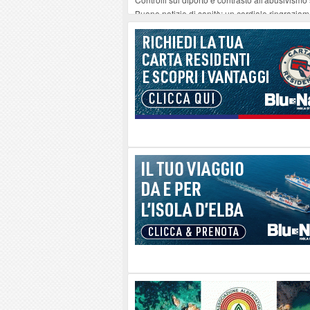
Buone notizie di sanità: un cordiale ringrazia
Altiero Spinelli e Ursula Hirschmann all'Elba: 
Capoliveri, potenziata la pulizia dei bordi strad
Marina di Campo tra i porti interessati dal nuo