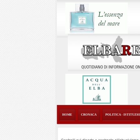
HOME
CRONACA
POLITICA - ISTITUZI
Controlli sul diporto e contrasto all'abusivism