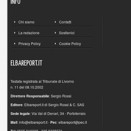
INFO
Chi siamo
Contatti
La redazione
Sostienici
Privacy Policy
Cookie Policy
ELBAREPORT.IT
Testata registrata al Tribunale di Livorno
n. 11 del 08.10.2002
Direttore Responsabile
: Sergio Rossi
Editore
: Elbareport.it di Sergio Rossi & C. SAS
Sede legale
: Via Val di Denari, 34 - Portoferraio
Mail
:
info@elbareport.it
-
Pec
:
elbareport@pec.it
: 0565.916908 - 335.6228371