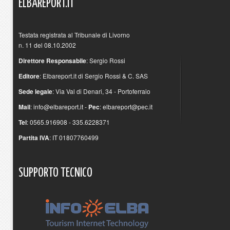
ELBAREPORT.IT
Testata registrata al Tribunale di Livorno
n. 11 del 08.10.2002
Direttore Responsabile
: Sergio Rossi
Editore
: Elbareport.it di Sergio Rossi & C. SAS
Sede legale
: Via Val di Denari, 34 - Portoferraio
Mail
:
info@elbareport.it
-
Pec
:
elbareport@pec.it
Tel
: 0565.916908 - 335.6228371
Partita IVA
: IT 01807760499
SUPPORTO
TECNICO