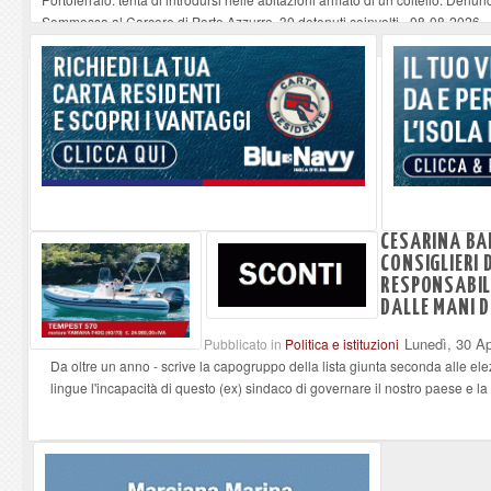
Sommossa al Carcere di Porto Azzurro, 30 detenuti coinvolti
-
08-08-2026
“Diamanti all’Inferno nell’infinito” e il teatro come esercizio del dubbio
-
08-
Mola ripulita dagli scout Agesci della Valsusa e Legambiente
-
08-08-2026
La grave carenza di medici Usmaf sta creando notevoli disagi ai lavoratori m
CESARINA BAR
CONSIGLIERI 
RESPONSABIL
DALLE MANI 
Lunedì, 30 Ap
Pubblicato in
Politica e istituzioni
Da oltre un anno - scrive la capogruppo della lista giunta seconda alle ele
lingue l'incapacità di questo (ex) sindaco di governare il nostro paese e la