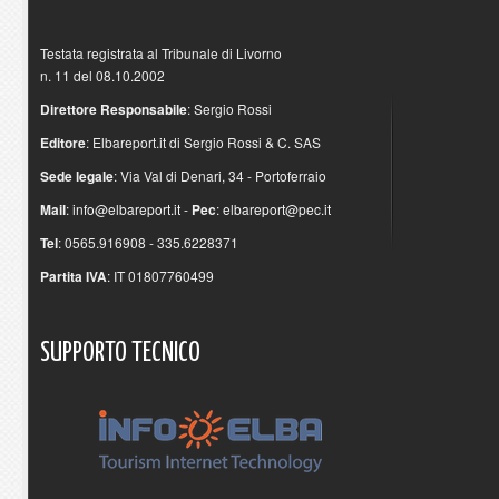
Testata registrata al Tribunale di Livorno
n. 11 del 08.10.2002
Direttore Responsabile
: Sergio Rossi
Editore
: Elbareport.it di Sergio Rossi & C. SAS
Sede legale
: Via Val di Denari, 34 - Portoferraio
Mail
:
info@elbareport.it
-
Pec
:
elbareport@pec.it
Tel
: 0565.916908 - 335.6228371
Partita IVA
: IT 01807760499
SUPPORTO
TECNICO