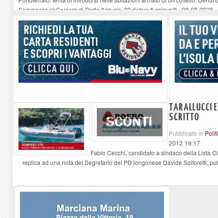
Sommossa al Carcere di Porto Azzurro, 30 detenuti coinvolti
-
08-08-2026
“Diamanti all’Inferno nell’infinito” e il teatro come esercizio del dubbio
-
08-
Mola ripulita dagli scout Agesci della Valsusa e Legambiente
-
08-08-2026
La grave carenza di medici Usmaf sta creando notevoli disagi ai lavoratori m
TARALLUCCI E
SCRITTO
Pubblicato in
Polit
2012 19:17
Fabio Cecchi, candidato a sindaco della Lista Ci
replica ad una nota del Segretario del PD longonese Davide Solforetti, pub