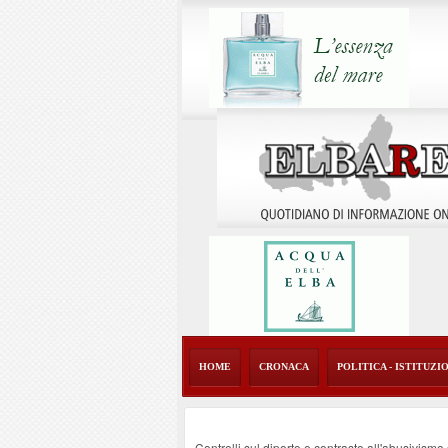
HOME
CRONACA
POLITICA - ISTITUZI
Controlli sul diporto e contrasto all'abusivism