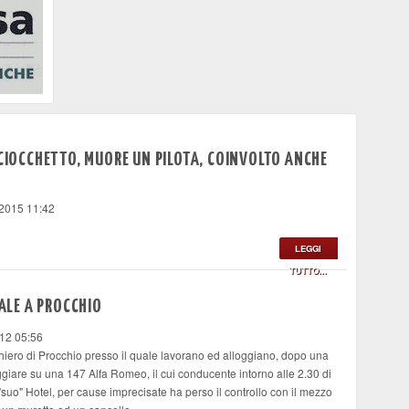
 CIOCCHETTO, MUORE UN PILOTA, COINVOLTO ANCHE
 2015 11:42
LEGGI
TUTTO...
DALE A PROCCHIO
12 05:56
iero di Procchio presso il quale lavorano ed alloggiano, dopo una
ggiare su una 147 Alfa Romeo, il cui conducente intorno alle 2.30 di
suo" Hotel, per cause imprecisate ha perso il controllo con il mezzo