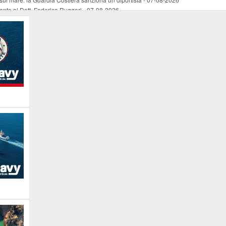
mento al Dott. Federico Ruggeri
-
07-08-2026
riaffiora una testimonianza del 1966
-
07-08-2026
ali
-
07-08-2026
vo piano dell'Autorità portuale regionale
-
07-08-2026