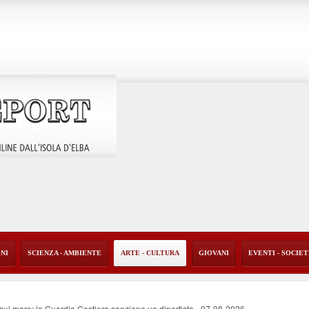
ONI
SCIENZA - AMBIENTE
ARTE - CULTURA
GIOVANI
EVENTI - SOCIE
o sul mare: la Guardia Costiera sanziona un diportista
-
07-08-2026