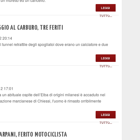
 un muretto ed un cancello.
LEGGI
TUTTO...
IO AL CARBURO, TRE FERITI
2 20:14
l tunnel retrattile degli spogliatoi dove erano un calciatore e due
LEGGI
TUTTO...
12 17:01
a un abituale ospite dell’Elba di origini milanesi è accaduto nel
razione marcianese di Chiessi, l'uomo è rimasto orribilmente
LEGGI
TUTTO...
CARPANI, FERITO MOTOCICLISTA