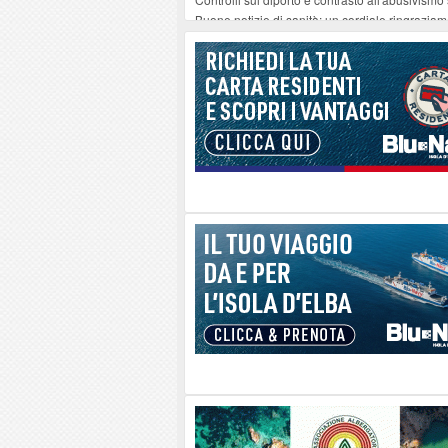
Buone notizie di sanità: un cordiale ringrazia
Altiero Spinelli e Ursula Hirschmann all'Elba: 
Capoliveri, potenziata la pulizia dei bordi strad
Marina di Campo tra i porti interessati dal nuo