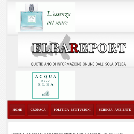
HOME
CRONACA
POLITICA - ISTITUZIONI
SCIENZA - AMBIENTE
Capraia, dai fondali riemergono rifiuti di oltre 40 anni fa
-
05-08-2026