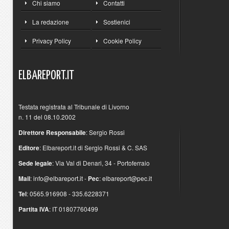
Chi siamo
Contatti
La redazione
Sostienici
Privacy Policy
Cookie Policy
ELBAREPORT.IT
Testata registrata al Tribunale di Livorno
n. 11 del 08.10.2002
Direttore Responsabile
: Sergio Rossi
Editore
: Elbareport.it di Sergio Rossi & C. SAS
Sede legale
: Via Val di Denari, 34 - Portoferraio
Mail
:
info@elbareport.it
-
Pec
:
elbareport@pec.it
Tel
: 0565.916908 - 335.6228371
Partita IVA
: IT 01807760499