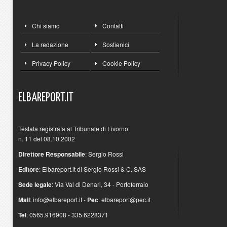
Chi siamo
Contatti
La redazione
Sostienici
Privacy Policy
Cookie Policy
ELBAREPORT.IT
Testata registrata al Tribunale di Livorno
n. 11 del 08.10.2002
Direttore Responsabile
: Sergio Rossi
Editore
: Elbareport.it di Sergio Rossi & C. SAS
Sede legale
: Via Val di Denari, 34 - Portoferraio
Mail
:
info@elbareport.it
-
Pec
:
elbareport@pec.it
Tel
: 0565.916908 - 335.6228371